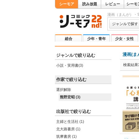
シーモア
読み放題
レビュー
シーモ
漫画（まんが）・
ジャンルで探す
総合
少年・青年
少女・女性
漫画(ま
ジャンルで絞り込む
検索結果
小説・実用書(3)
作家で絞り込む
選択解除
熊野宏昭 (3)
出版社で絞り込む
主婦と生活社 (1)
北大路書房 (1)
筑摩書房 (1)