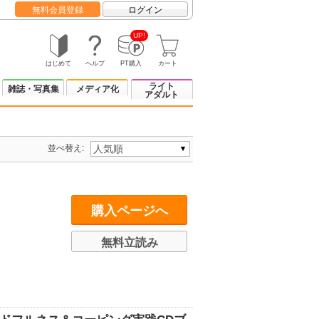
無料会員登録
ログイン
UP!
はじめて
ヘルプ
PT購入
カート
ライト
雑誌・写真集
メディア化
アダルト
並べ替え:
購入ページへ
無料立読み