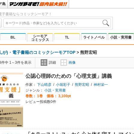
ア島
電子書籍ならコミックシーモア！
シーモア
BL
TL
ライトノベル
小説・実用書
コミックス
んが)・電子書籍のコミックシーモアTOP
>
熊野宏昭
3件中 1～3件を表示
詳細
画像
公認心理師のための「心理支援」講義
作家：
下山晴彦
/
小堀彩子
/
熊野宏昭
/
神村栄一
ジャンル：
小説・実用書
巻数：
1巻
価格： 3,100pt
レビュー投稿数0件