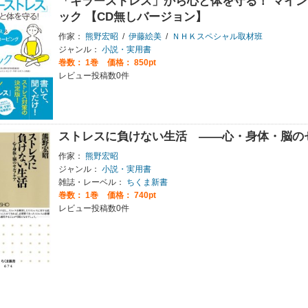
「キラーストレス」から心と体を守る！ マイン
ック 【CD無しバージョン】
作家：
熊野宏昭
/
伊藤絵美
/
ＮＨＫスペシャル取材班
ジャンル：
小説・実用書
巻数：
1巻
価格： 850pt
レビュー投稿数0件
ストレスに負けない生活 ――心・身体・脳の
作家：
熊野宏昭
ジャンル：
小説・実用書
雑誌・レーベル：
ちくま新書
巻数：
1巻
価格： 740pt
レビュー投稿数0件