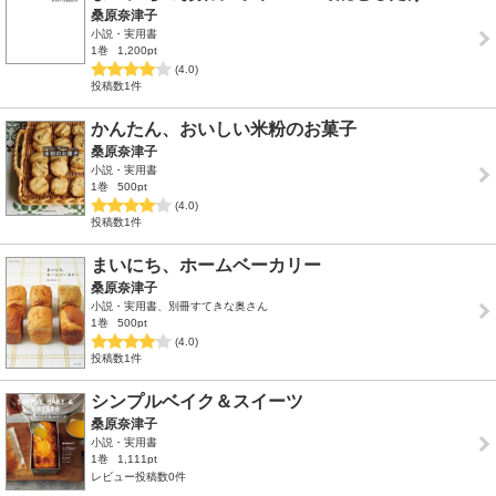
桑原奈津子
小説・実用書
1巻
1,200pt
(4.0)
投稿数1件
かんたん、おいしい米粉のお菓子
桑原奈津子
小説・実用書
1巻
500pt
(4.0)
投稿数1件
まいにち、ホームベーカリー
桑原奈津子
小説・実用書、別冊すてきな奥さん
1巻
500pt
(4.0)
投稿数1件
シンプルベイク＆スイーツ
桑原奈津子
小説・実用書
1巻
1,111pt
レビュー投稿数0件