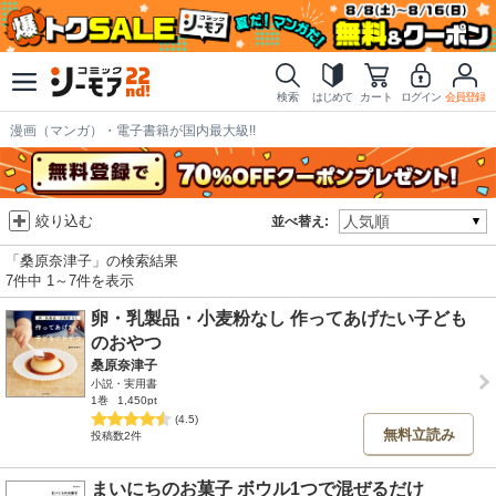
検索
はじめて
カート
ログイン
会員登録
漫画（マンガ）・電子書籍が国内最大級!!
絞り込む
並べ替え:
「桑原奈津子」の検索結果
7件中 1～7件を表示
卵・乳製品・小麦粉なし 作ってあげたい子ども
のおやつ
桑原奈津子
小説・実用書
1巻
1,450pt
(4.5)
無料立読み
投稿数2件
まいにちのお菓子 ボウル1つで混ぜるだけ