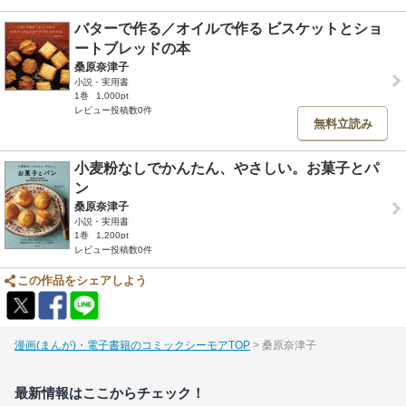
バターで作る／オイルで作る ビスケットとショ
ートブレッドの本
桑原奈津子
小説・実用書
1巻
1,000pt
レビュー投稿数0件
無料立読み
小麦粉なしでかんたん、やさしい。お菓子とパ
ン
桑原奈津子
小説・実用書
1巻
1,200pt
レビュー投稿数0件
この作品をシェアしよう
漫画(まんが)・電子書籍のコミックシーモアTOP
桑原奈津子
最新情報はここからチェック！