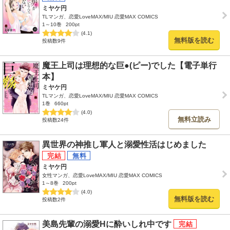
ミヤケ円
TLマンガ、恋愛LoveMAX/MIU 恋愛MAX COMICS
1～10巻
200pt
(4.1)
無料版を読む
投稿数9件
魔王上司は理想的な巨●(ピー)でした【電子単行
本】
ミヤケ円
TLマンガ、恋愛LoveMAX/MIU 恋愛MAX COMICS
1巻
660pt
(4.0)
無料立読み
投稿数24件
異世界の神推し軍人と溺愛性活はじめました
ミヤケ円
女性マンガ、恋愛LoveMAX/MIU 恋愛MAX COMICS
1～8巻
200pt
(4.0)
無料版を読む
投稿数2件
美島先輩の溺愛Hに酔いしれ中です