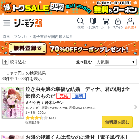
検索
はじめて
カート
ログイン
会員登録
漫画（マンガ）・電子書籍が国内最大級!!
絞り込む
並べ替え:
「ミヤケ円」の検索結果
33件中 1～33件を表示
泣き虫令嬢の幸福な結婚 ディナ、君の涙は全
部僕のものだ
ミヤケ円
/
鈴木レモン
TLマンガ、恋愛LoveMAX/MIU 恋愛MAX COMICS
1～8巻
200pt
(3.5)
無料版を読む
投稿数2件
お隣の後輩くんは塩なのに激甘【電子単行本】