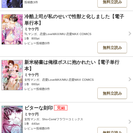
無料立読み
投稿数3件
冷酷上司が私のせいで性獣と化しました【電子
単行本】
ミヤケ円
TLマンガ、恋愛LoveMAX/MIU 恋愛MAX COMICS
1巻
800pt
レビュー投稿数0件
無料立読み
新米秘書は俺様ボスに抱かれたい【電子単行
本】
ミヤケ円
女性マンガ、恋愛LoveMAX/MIU 恋愛MAX COMICS
1巻
660pt
レビュー投稿数0件
無料立読み
ビターな刻印
ミヤケ円
女性マンガ、Sho-Comi/フラワーコミックス
1巻
440pt
レビュー投稿数0件
無料立読み