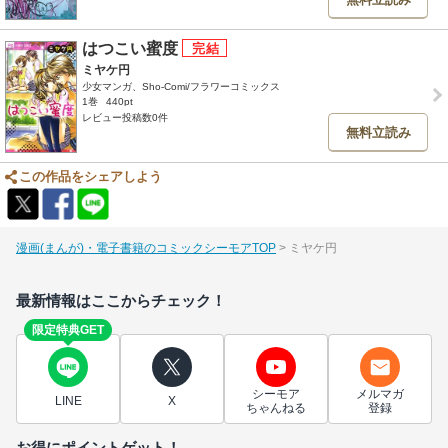
はつこい蜜度
ミヤケ円
少女マンガ、Sho-Comi/フラワーコミックス
1巻
440pt
レビュー投稿数0件
無料立読み
この作品をシェアしよう
漫画(まんが)・電子書籍のコミックシーモアTOP
ミヤケ円
最新情報はここからチェック！
限定特典GET
シーモア
メルマガ
LINE
X
ちゃんねる
登録
お得にポイントゲット！