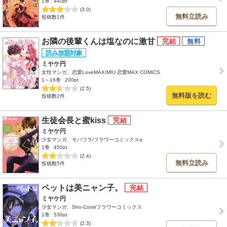
1巻
440pt
(3.0)
無料立読み
投稿数1件
お隣の後輩くんは塩なのに激甘
ミヤケ円
女性マンガ、恋愛LoveMAX/MIU 恋愛MAX COMICS
1～16巻
200pt
(2.5)
無料版を読む
投稿数2件
生徒会長と蜜kiss
ミヤケ円
少女マンガ、モバフラ/フラワーコミックスα
1巻
450pt
(2.4)
無料立読み
投稿数5件
ペットは美ニャン子。
ミヤケ円
少女マンガ、Sho-Comi/フラワーコミックス
1巻
530pt
(2.3)