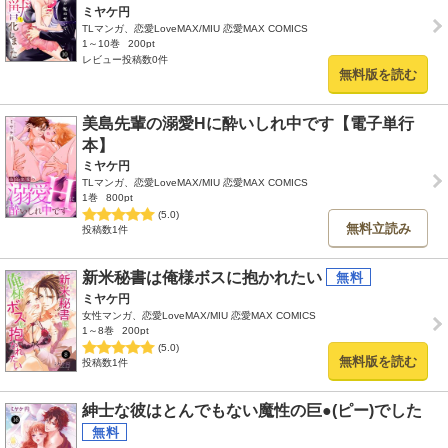
ミヤケ円
TLマンガ、恋愛LoveMAX/MIU 恋愛MAX COMICS
1～10巻
200pt
レビュー投稿数0件
無料版を読む
美島先輩の溺愛Hに酔いしれ中です【電子単行
本】
ミヤケ円
TLマンガ、恋愛LoveMAX/MIU 恋愛MAX COMICS
1巻
800pt
(5.0)
無料立読み
投稿数1件
新米秘書は俺様ボスに抱かれたい
ミヤケ円
女性マンガ、恋愛LoveMAX/MIU 恋愛MAX COMICS
1～8巻
200pt
(5.0)
無料版を読む
投稿数1件
紳士な彼はとんでもない魔性の巨●(ピー)でした