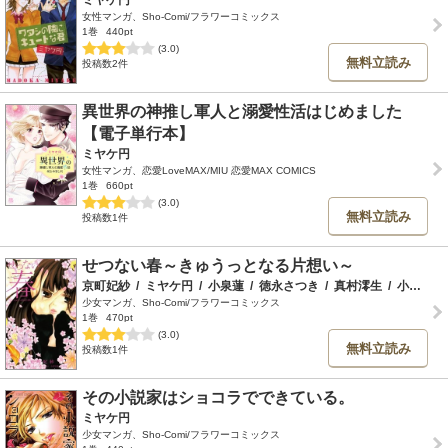
ミヤケ円
女性マンガ、Sho-Comi/フラワーコミックス
1巻
440pt
(3.0)
無料立読み
投稿数2件
異世界の神推し軍人と溺愛性活はじめました
【電子単行本】
ミヤケ円
女性マンガ、恋愛LoveMAX/MIU 恋愛MAX COMICS
1巻
660pt
(3.0)
無料立読み
投稿数1件
せつない春～きゅうっとなる片想い～
京町妃紗
/
ミヤケ円
/
小泉蓮
/
徳永さつき
/
真村澪生
/
小田切渚
少女マンガ、Sho-Comi/フラワーコミックス
1巻
470pt
(3.0)
無料立読み
投稿数1件
その小説家はショコラでできている。
ミヤケ円
少女マンガ、Sho-Comi/フラワーコミックス