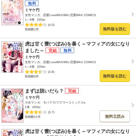
ミヤケ円
女性マンガ、恋愛LoveMAX/MIU 恋愛MAX COMICS
1～8巻
200pt
(4.0)
無料版を読む
投稿数1件
虎は甘く蕾(つぼみ)を暴く～マフィアの女になり
ました～
ミヤケ円
女性マンガ、恋愛LoveMAX/MIU 恋愛MAX COMICS
1～8巻
200pt
(3.8)
無料版を読む
投稿数6件
まずは脱いだら？
ミヤケ円
少女マンガ、モバフラ/フラワーコミックスα
1巻
450pt
(3.7)
無料立読み
投稿数21件
虎は甘く蕾(つぼみ)を暴く～マフィアの女になり