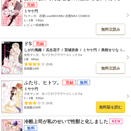
ミヤケ円
TLマンガ、恋愛LoveMAX/MIU 恋愛MAX COMICS
1～2巻
740pt
レビュー投稿数0件
無料立読み
ドS
しがの夷織
/
瓜生花子
/
宮城杏奈
/
ミヤケ円
/
美桜せりな
/
梨月
女性マンガ、モバフラ/フラワーコミックスα
1巻
480pt
(3.8)
無料立読み
投稿数16件
ふたり、ヒトツ。
ミヤケ円
少女マンガ、モバフラ/フラワーコミックスα
1～3巻
530pt
(3.0)
無料版を読む
投稿数106件
冷酷上司が私のせいで性獣と化しました