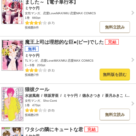
ました～【電子単行本】
ミヤケ円
女性マンガ、恋愛LoveMAX/MIU 恋愛MAX COMICS
1巻
660pt
(3.7)
無料立読み
投稿数6件
魔王上司は理想的な巨●(ピー)でした
ミヤケ円
TLマンガ、恋愛LoveMAX/MIU 恋愛MAX COMICS
1～8巻
200pt
(3.1)
無料版を読む
投稿数7件
猫彼クール
水波風南
/
咲坂芽亜
/
ミヤケ円
/
徳永さつき
/
茶月みきこ
/
多岐
女性マンガ、Sho-Comi
1巻
470pt
(3.0)
無料立読み
投稿数2件
ワタシの隣にキュートな君