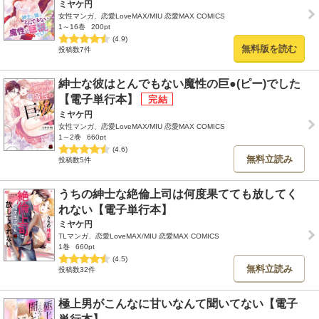
ミヤケ円
女性マンガ、恋愛LoveMAX/MIU 恋愛MAX COMICS
1～16巻
200pt
(4.9)
無料版を読む
投稿数7件
紳士な彼はとんでもない魔性の巨●(ピー)でした
【電子単行本】
ミヤケ円
女性マンガ、恋愛LoveMAX/MIU 恋愛MAX COMICS
1～2巻
660pt
(4.6)
無料立読み
投稿数5件
うちの紳士な絶倫上司は何度果てても放してく
れない【電子単行本】
ミヤケ円
TLマンガ、恋愛LoveMAX/MIU 恋愛MAX COMICS
1巻
660pt
(4.5)
無料立読み
投稿数32件
極上男がこんなに甘いなんて聞いてない【電子