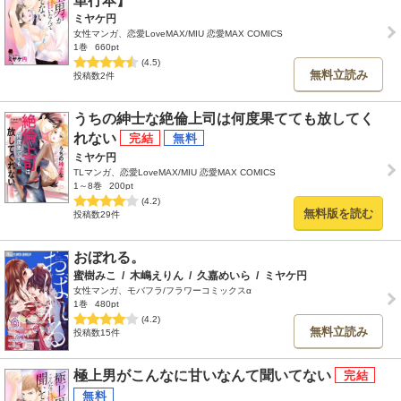
単行本】
ミヤケ円
女性マンガ、恋愛LoveMAX/MIU 恋愛MAX COMICS
1巻
660pt
(4.5)
無料立読み
投稿数2件
うちの紳士な絶倫上司は何度果てても放してく
れない
ミヤケ円
TLマンガ、恋愛LoveMAX/MIU 恋愛MAX COMICS
1～8巻
200pt
(4.2)
無料版を読む
投稿数29件
おぼれる。
蜜樹みこ
/
木嶋えりん
/
久嘉めいら
/
ミヤケ円
女性マンガ、モバフラ/フラワーコミックスα
1巻
480pt
(4.2)
無料立読み
投稿数15件
極上男がこんなに甘いなんて聞いてない