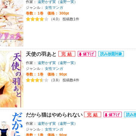
作家：
遠野かず実（遠野一実）
ジャンル：
女性マンガ
巻数：
1巻
価格： 300pt
（4.0） 投稿数1件
天使の羽あと
作家：
遠野かず実（遠野一実）
ジャンル：
女性マンガ
巻数：
1巻
価格： 90pt
（3.8） 投稿数4件
だから猫はやめられない
作家：
遠野かず実（遠野一実）
ジャンル：
女性マンガ
巻数：
1巻
価格： 90pt