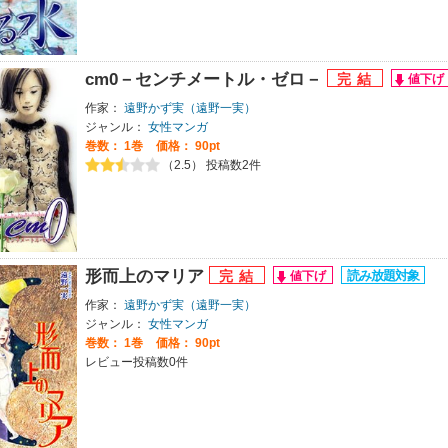
cm0－センチメートル・ゼロ－
作家：
遠野かず実（遠野一実）
ジャンル：
女性マンガ
巻数：
1巻
価格： 90pt
（2.5） 投稿数2件
形而上のマリア
作家：
遠野かず実（遠野一実）
ジャンル：
女性マンガ
巻数：
1巻
価格： 90pt
レビュー投稿数0件