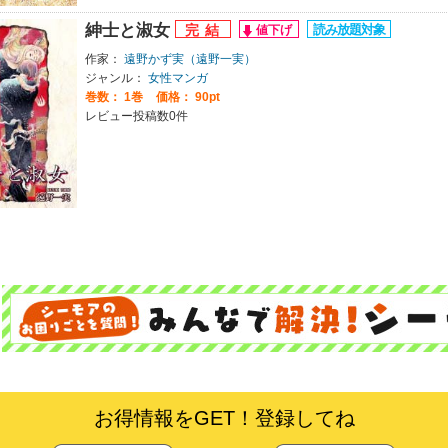
紳士と淑女
作家：
遠野かず実（遠野一実）
ジャンル：
女性マンガ
巻数：
1巻
価格： 90pt
レビュー投稿数0件
お得情報をGET！登録してね