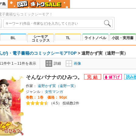
ア島
電子書籍ならコミックシーモア！
シーモア
BL
TL
ライトノベル
小説・実用書
コミックス
んが)・電子書籍のコミックシーモアTOP
>
遠野かず実（遠野一実）
1件中 1～11件を表示
詳細
画像
そんなバナナのひみつ。
作家：
遠野かず実（遠野一実）
ジャンル：
女性マンガ
巻数：
1巻
価格： 90pt
（4.5） 投稿数2件