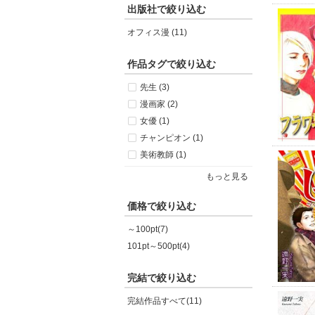
出版社で絞り込む
オフィス漫 (11)
作品タグで絞り込む
先生 (3)
漫画家 (2)
女優 (1)
チャンピオン (1)
美術教師 (1)
もっと見る
価格で絞り込む
～100pt(7)
101pt～500pt(4)
完結で絞り込む
完結作品すべて(11)