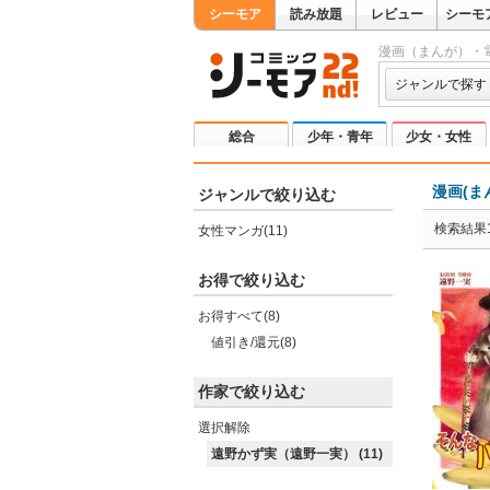
シーモア
読み放題
レビュー
シーモ
漫画（まんが）・
ジャンルで探す
総合
少年・青年
少女・女性
漫画(ま
ジャンルで絞り込む
検索結果1
女性マンガ(11)
お得で絞り込む
お得すべて(8)
値引き/還元(8)
作家で絞り込む
選択解除
遠野かず実（遠野一実） (11)