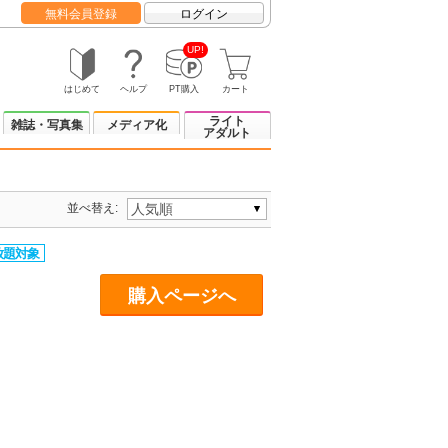
無料会員登録
ログイン
UP!
はじめて
ヘルプ
PT購入
カート
ライト
雑誌・写真集
メディア化
アダルト
並べ替え:
購入ページへ