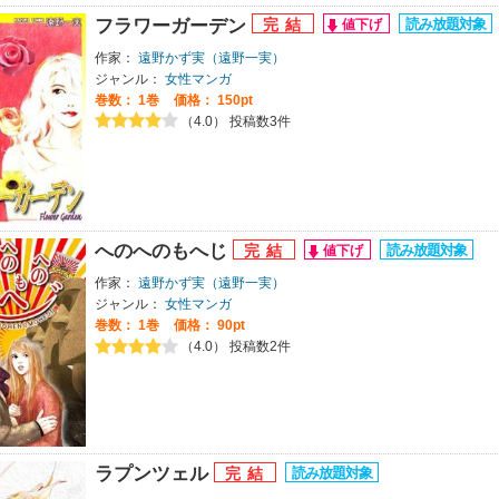
フラワーガーデン
作家：
遠野かず実（遠野一実）
ジャンル：
女性マンガ
巻数：
1巻
価格： 150pt
（4.0） 投稿数3件
へのへのもへじ
作家：
遠野かず実（遠野一実）
ジャンル：
女性マンガ
巻数：
1巻
価格： 90pt
（4.0） 投稿数2件
ラプンツェル