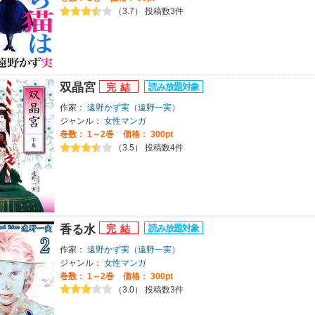
（3.7） 投稿数3件
双晶宮
作家：
遠野かず実（遠野一実）
ジャンル：
女性マンガ
巻数：
1～2巻
価格： 300pt
（3.5） 投稿数4件
香る水
作家：
遠野かず実（遠野一実）
ジャンル：
女性マンガ
巻数：
1～2巻
価格： 300pt
（3.0） 投稿数3件