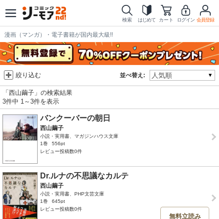
検索
はじめて
カート
ログイン
会員登録
漫画（マンガ）・電子書籍が国内最大級!!
絞り込む
並べ替え:
「西山繭子」の検索結果
3件中 1～3件を表示
バンクーバーの朝日
西山繭子
小説・実用書、マガジンハウス文庫
1巻
556pt
レビュー投稿数0件
Dr.ルナの不思議なカルテ
西山繭子
小説・実用書、PHP文芸文庫
1巻
645pt
レビュー投稿数0件
無料立読み