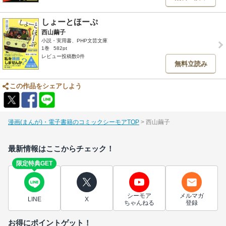
しょーとほーぷ
西山繭子
小説・実用書、PHP文芸文庫
1巻
582pt
レビュー投稿数0件
無料立読み
この作品をシェアしよう
漫画(まんが)・電子書籍のコミックシーモアTOP
西山繭子
最新情報はここからチェック！
限定特典GET
シーモア
メルマガ
LINE
X
ちゃんねる
登録
お得にポイントゲット！