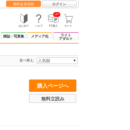
無料会員登録
ログイン
UP!
はじめて
ヘルプ
PT購入
カート
ライト
雑誌・写真集
メディア化
アダルト
並べ替え:
購入ページへ
無料立読み