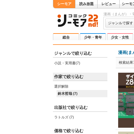
シーモア
読み放題
レビュー
シーモ
漫画（まんが）・
ジャンルで探す
総合
少年・青年
少女・女性
漫画(ま
ジャンルで絞り込む
検索結果
小説・実用書(7)
作家で絞り込む
選択解除
鈴木哲哉 (7)
出版社で絞り込む
ラトルズ (7)
価格で絞り込む