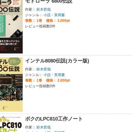
モトローラ 6800伝説
作家：
鈴木哲哉
ジャンル：
小説・実用書
巻数：
1巻
価格： 2,000pt
レビュー投稿数0件
インテル8080伝説(カラー版)
作家：
鈴木哲哉
ジャンル：
小説・実用書
巻数：
1巻
価格： 2,000pt
レビュー投稿数0件
ボクのLPC810工作ノート
作家：
鈴木哲哉