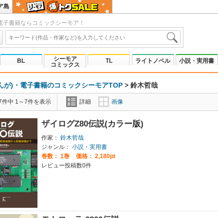
ア島
電子書籍ならコミックシーモア！
シーモア
BL
TL
ライトノベル
小説・実用書
コミックス
んが)・電子書籍のコミックシーモアTOP
>
鈴木哲哉
7件中 1～7件を表示
詳細
画像
ザイログZ80伝説(カラー版)
作家：
鈴木哲哉
ジャンル：
小説・実用書
巻数：
1巻
価格： 2,180pt
レビュー投稿数0件