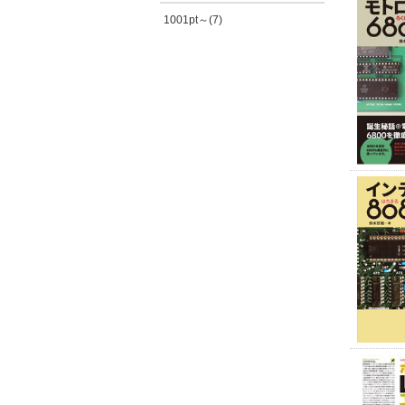
1001pt～(7)