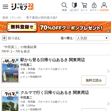
検索
はじめて
カート
ログイン
会員登録
漫画（マンガ）・電子書籍が国内最大級!!
絞り込む
並べ替え:
「中田真二」の検索結果
7件中 1～7件を表示
駅から登る日帰り山あるき 関東周辺
中田真二
小説・実用書、ブルーガイド山旅ブックス
1巻
1,800pt
レビュー投稿数0件
無料立読み
クルマで行く日帰り山あるき 関東周辺
中田真二
小説・実用書、ブルーガイド山旅ブックス
1巻
1,800pt
レビュー投稿数0件