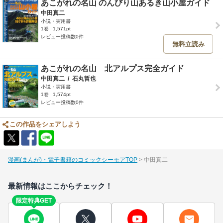
あこがれの名山 のんびり山あるき山小屋ガイド
中田真二
小説・実用書
1巻
1,571pt
レビュー投稿数0件
無料立読み
あこがれの名山 北アルプス完全ガイド
中田真二
/
石丸哲也
小説・実用書
1巻
1,574pt
レビュー投稿数0件
この作品をシェアしよう
漫画(まんが)・電子書籍のコミックシーモアTOP
中田真二
最新情報はここからチェック！
限定特典GET