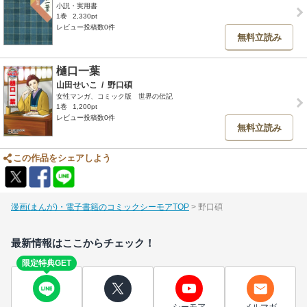
小説・実用書
1巻
2,330pt
レビュー投稿数0件
無料立読み
樋口一葉
山田せいこ
/
野口碩
女性マンガ、コミック版 世界の伝記
1巻
1,200pt
レビュー投稿数0件
無料立読み
この作品をシェアしよう
漫画(まんが)・電子書籍のコミックシーモアTOP
野口碩
最新情報はここからチェック！
限定特典GET