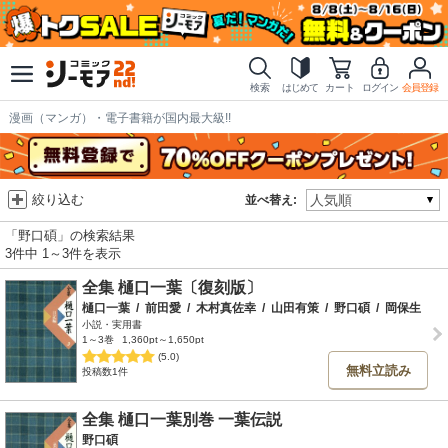
検索
はじめて
カート
ログイン
会員登録
漫画（マンガ）・電子書籍が国内最大級!!
絞り込む
並べ替え:
「野口碩」の検索結果
3件中 1～3件を表示
全集 樋口一葉〔復刻版〕
樋口一葉
/
前田愛
/
木村真佐幸
/
山田有策
/
野口碩
/
岡保生
小説・実用書
1～3巻
1,360pt～1,650pt
(5.0)
無料立読み
投稿数1件
全集 樋口一葉別巻 一葉伝説
野口碩