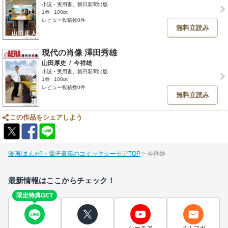
小説・実用書、朝日新聞出版
1巻
100pt
レビュー投稿数0件
無料立読み
現代の肖像 澤田秀雄
山田厚史
/
今祥雄
小説・実用書、朝日新聞出版
1巻
100pt
レビュー投稿数0件
無料立読み
この作品をシェアしよう
漫画(まんが)・電子書籍のコミックシーモアTOP
今祥雄
最新情報はここからチェック！
限定特典GET