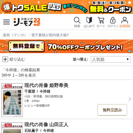
検索
はじめて
カート
ログイン
会員登録
漫画（マンガ）・電子書籍が国内最大級!!
絞り込む
並べ替え:
「今祥雄」の検索結果
3件中 1～3件を表示
現代の肖像 姫野希美
千葉望
/
今祥雄
小説・実用書、朝日新聞出版
1巻
100pt
レビュー投稿数0件
無料立読み
現代の肖像 山田正人
石臥薫子
/
今祥雄