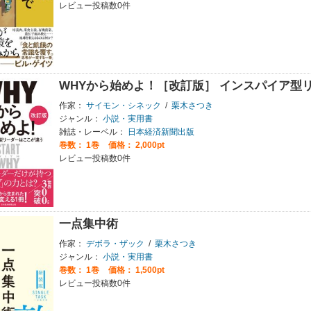
レビュー投稿数0件
WHYから始めよ！［改訂版］ インスパイア型
作家：
サイモン・シネック
/
栗木さつき
ジャンル：
小説・実用書
雑誌・レーベル：
日本経済新聞出版
巻数：
1巻
価格： 2,000pt
レビュー投稿数0件
一点集中術
作家：
デボラ・ザック
/
栗木さつき
ジャンル：
小説・実用書
巻数：
1巻
価格： 1,500pt
レビュー投稿数0件