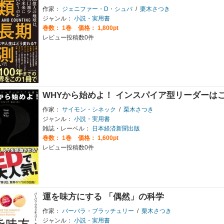
作家：
ジェニファー・D・シュバ
/
栗木さつき
ジャンル：
小説・実用書
巻数：
1巻
価格： 1,800pt
レビュー投稿数0件
WHYから始めよ！ インスパイア型リーダーは
作家：
サイモン・シネック
/
栗木さつき
ジャンル：
小説・実用書
雑誌・レーベル：
日本経済新聞出版
巻数：
1巻
価格： 1,600pt
レビュー投稿数0件
運を味方にする 「偶然」の科学
作家：
バーバラ・ブラッチュリー
/
栗木さつき
ジャンル：
小説・実用書