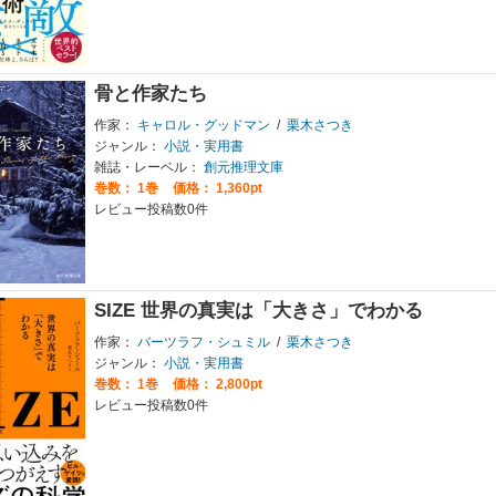
骨と作家たち
作家：
キャロル・グッドマン
/
栗木さつき
ジャンル：
小説・実用書
雑誌・レーベル：
創元推理文庫
巻数：
1巻
価格： 1,360pt
レビュー投稿数0件
SIZE 世界の真実は「大きさ」でわかる
作家：
バーツラフ・シュミル
/
栗木さつき
ジャンル：
小説・実用書
巻数：
1巻
価格： 2,800pt
レビュー投稿数0件