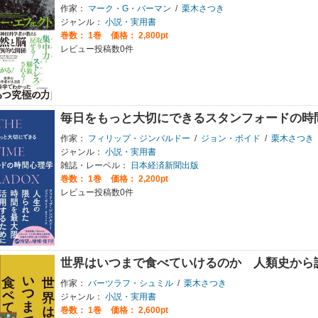
作家：
マーク・G・バーマン
/
栗木さつき
ジャンル：
小説・実用書
巻数：
1巻
価格： 2,800pt
レビュー投稿数0件
毎日をもっと大切にできるスタンフォードの時
作家：
フィリップ・ジンバルドー
/
ジョン・ボイド
/
栗木さつき
ジャンル：
小説・実用書
雑誌・レーベル：
日本経済新聞出版
巻数：
1巻
価格： 2,200pt
レビュー投稿数0件
世界はいつまで食べていけるのか 人類史から
作家：
バーツラフ・シュミル
/
栗木さつき
ジャンル：
小説・実用書
巻数：
1巻
価格： 2,600pt