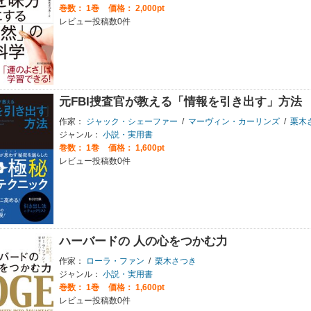
巻数：
1巻
価格： 2,000pt
レビュー投稿数0件
元FBI捜査官が教える「情報を引き出す」方法
作家：
ジャック・シェーファー
/
マーヴィン・カーリンズ
/
栗木
ジャンル：
小説・実用書
巻数：
1巻
価格： 1,600pt
レビュー投稿数0件
ハーバードの 人の心をつかむ力
作家：
ローラ・ファン
/
栗木さつき
ジャンル：
小説・実用書
巻数：
1巻
価格： 1,600pt
レビュー投稿数0件