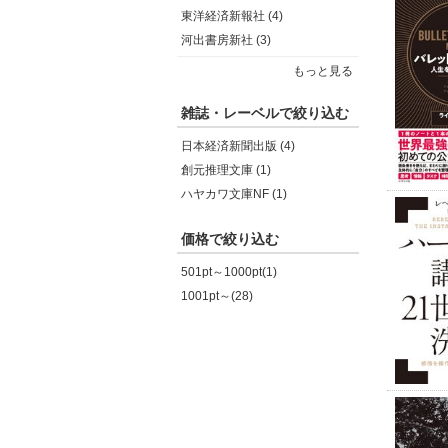
東洋経済新報社 (4)
河出書房新社 (3)
もっと見る
雑誌・レーベルで絞り込む
日本経済新聞出版 (4)
創元推理文庫 (1)
ハヤカワ文庫NF (1)
価格で絞り込む
501pt～1000pt(1)
1001pt～(28)