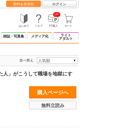
無料会員登録
ログイン
UP!
はじめて
ヘルプ
PT購入
カート
ライト
雑誌・写真集
メディア化
アダルト
並べ替え:
た人」がこうして職場を地獄にす
購入ページへ
無料立読み