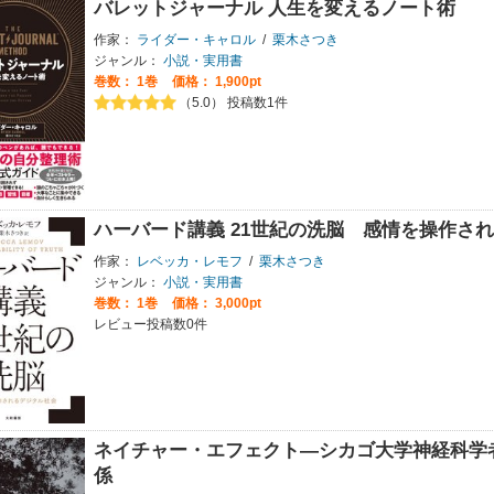
バレットジャーナル 人生を変えるノート術
作家：
ライダー・キャロル
/
栗木さつき
ジャンル：
小説・実用書
巻数：
1巻
価格： 1,900pt
（5.0） 投稿数1件
ハーバード講義 21世紀の洗脳 感情を操作さ
作家：
レベッカ・レモフ
/
栗木さつき
ジャンル：
小説・実用書
巻数：
1巻
価格： 3,000pt
レビュー投稿数0件
ネイチャー・エフェクト―シカゴ大学神経科学
係