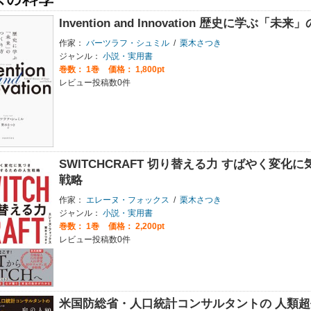
Invention and Innovation 歴史に学ぶ「未
作家：
バーツラフ・シュミル
/
栗木さつき
ジャンル：
小説・実用書
巻数：
1巻
価格： 1,800pt
レビュー投稿数0件
SWITCHCRAFT 切り替える力 すばやく変
戦略
作家：
エレーヌ・フォックス
/
栗木さつき
ジャンル：
小説・実用書
巻数：
1巻
価格： 2,200pt
レビュー投稿数0件
米国防総省・人口統計コンサルタントの 人類