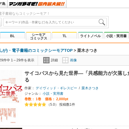
ア島
電子書籍ならコミックシーモア！
シーモア
BL
TL
ライトノベル
小説・実用書
コミックス
んが)・電子書籍のコミックシーモアTOP
>
栗木さつき
9件中 1～29件を表示
詳細
画像
サイコパスから見た世界―「共感能力が欠落し
る
作家：
デイヴィッド・ギレスピー
/
栗木さつき
ジャンル：
小説・実用書
巻数：
1巻
価格： 2,000pt
（5.0） 投稿数1件