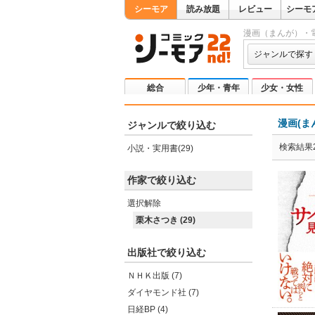
シーモア
読み放題
レビュー
シーモ
漫画（まんが）・
ジャンルで探す
総合
少年・青年
少女・女性
漫画(ま
ジャンルで絞り込む
検索結果2
小説・実用書(29)
作家で絞り込む
選択解除
栗木さつき (29)
出版社で絞り込む
ＮＨＫ出版 (7)
ダイヤモンド社 (7)
日経BP (4)