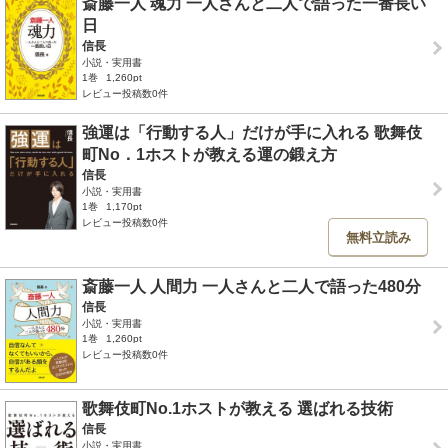
斎藤一人 魂力 一人さんと二人で語った一番長い
日
信長
小説・実用書
1巻
1,260pt
レビュー投稿数0件
強運は「行動する人」だけが手に入れる 歌舞伎
町No．1ホストが教える運の鍛え方
信長
小説・実用書
1巻
1,170pt
レビュー投稿数0件
無料立読み
斎藤一人 人間力 一人さんと二人で語った480分
信長
小説・実用書
1巻
1,260pt
レビュー投稿数0件
歌舞伎町No.1ホストが教える 選ばれる技術
信長
小説・実用書