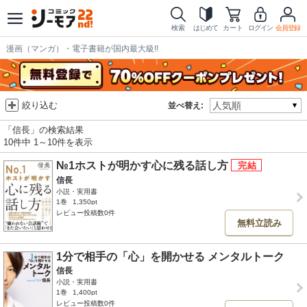
検索
はじめて
カート
ログイン
会員登録
漫画（マンガ）・電子書籍が国内最大級!!
絞り込む
並べ替え:
「信長」の検索結果
10件中 1～10件を表示
№1ホストが明かす心に残る話し方
信長
小説・実用書
1巻
1,350pt
レビュー投稿数0件
無料立読み
1分で相手の「心」を開かせる メンタルトーク
信長
小説・実用書
1巻
1,400pt
レビュー投稿数0件