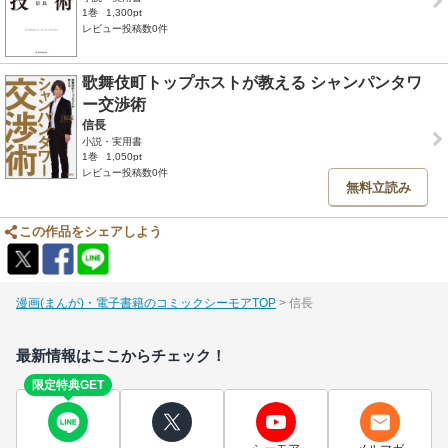
1巻
1,300pt
レビュー投稿数0件
歌舞伎町トップホストが教える シャンパンタワ
ー交渉術
信長
小説・実用書
1巻
1,050pt
レビュー投稿数0件
無料立読み
この作品をシェアしよう
漫画(まんが)・電子書籍のコミックシーモアTOP
信長
最新情報はここからチェック！
限定特典GET