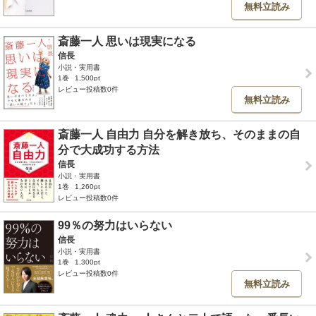
無料立読み
斎藤一人 思いは現実になる
信長
小説・実用書
1巻
1,500pt
レビュー投稿数0件
無料立読み
斎藤一人 自由力 自分を解き放ち、そのままの自
分で大成功する方法
信長
小説・実用書
1巻
1,260pt
レビュー投稿数0件
99％の努力はいらない
信長
小説・実用書
1巻
1,300pt
レビュー投稿数0件
無料立読み