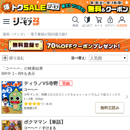
検索
はじめて
カート
ログイン
会員登録
漫画（マンガ）・電子書籍が国内最大級!!
絞り込む
並べ替え:
「コーヘー」の検索結果
8件中 1～8件を表示
ティラノVS寺野
コーヘー
少年マンガ、別冊コロコロコミックＳｐｅｃｉａｌ/てんとう虫コミックス
1～2巻
530pt
(4.0)
無料立読み
投稿数1件
ボクママン【単話】
コーヘー
/
すけまる