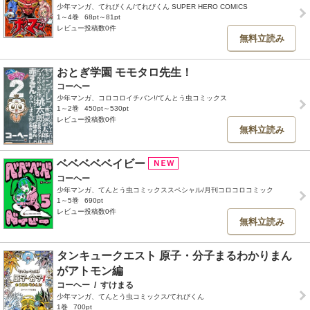
少年マンガ、てれびくん/てれびくん SUPER HERO COMICS
1～4巻
68pt～81pt
レビュー投稿数0件
無料立読み
おとぎ学園 モモタロ先生！
コーヘー
少年マンガ、コロコロイチバン!/てんとう虫コミックス
1～2巻
450pt～530pt
レビュー投稿数0件
無料立読み
ベベベベベイビー
コーヘー
少年マンガ、てんとう虫コミックススペシャル/月刊コロコロコミック
1～5巻
690pt
レビュー投稿数0件
無料立読み
タンキュークエスト 原子・分子まるわかりまん
がアトモン編
コーヘー
/
すけまる
少年マンガ、てんとう虫コミックス/てれびくん
1巻
700pt