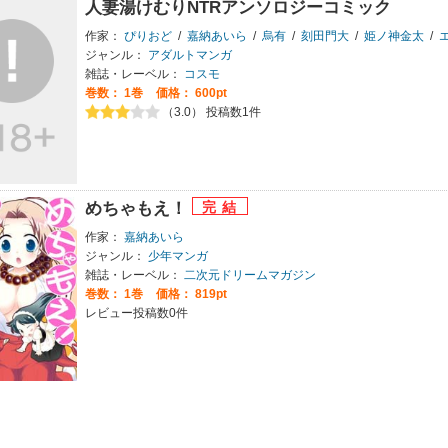
人妻湯けむりNTRアンソロジーコミック
作家：
ぴりおど
/
嘉納あいら
/
烏有
/
刻田門大
/
姫ノ神金太
/
ジャンル：
アダルトマンガ
雑誌・レーベル：
コスモ
巻数：
1巻
価格： 600pt
（3.0） 投稿数1件
めちゃもえ！
作家：
嘉納あいら
ジャンル：
少年マンガ
雑誌・レーベル：
二次元ドリームマガジン
巻数：
1巻
価格： 819pt
レビュー投稿数0件