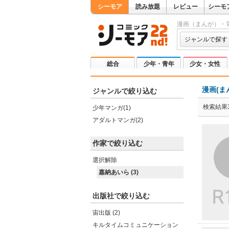
シーモア
読み放題
レビュー
シーモ
漫画（まんが）・
ジャンルで探す
総合
少年・青年
少女・女性
漫画(ま
ジャンルで絞り込む
検索結果
少年マンガ(1)
アダルトマンガ(2)
作家で絞り込む
選択解除
嘉納あいら (3)
出版社で絞り込む
宙出版 (2)
キルタイムコミュニケーション