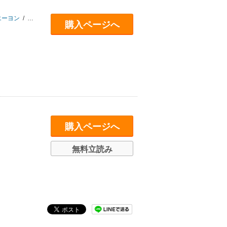
エーヨン
/
楽時たらひ
/
クロセイム
/
F．S
購入ページへ
購入ページへ
無料立読み