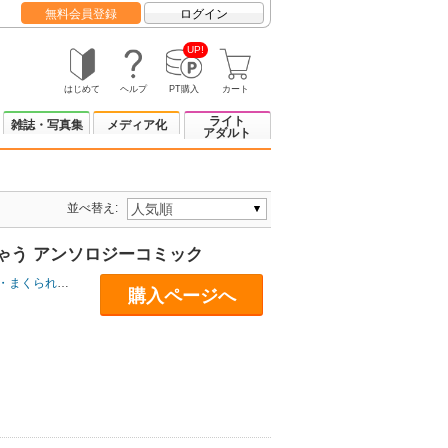
無料会員登録
ログイン
UP!
はじめて
ヘルプ
PT購入
カート
ライト
雑誌・写真集
メディア化
アダルト
並べ替え:
ゃう アンソロジーコミック
・まくられん
/
嘉納あいら
/
楽時たらひ
/
広輪凪
購入ページへ