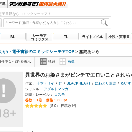
ア島
電子書籍ならコミックシーモア！
シーモア
BL
TL
ライトノベル
小説・実用書
コミックス
んが)・電子書籍のコミックシーモアTOP
>
嘉納あいら
3件中 1～3件を表示
詳細
画像
異世界のお姫さまがピンチでエロいことされち
作家：
千本トリイ
/
鮭
/
BLACKHEART
/
にわとり軍曹
/
るいす
ジャンル：
アダルトマンガ
雑誌・レーベル：
コスモ
巻数：
1巻
価格： 600pt
（5.0） 投稿数1件