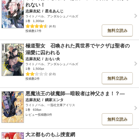
れない！
志麻友紀
/
星名あんじ
ライトノベル、アンダルシュノベルズ
1巻
1,300pt
(4.6)
無料立読み
投稿数17件
極道聖女 召喚された異世界でヤクザは聖者の
溺愛に囚われる
志麻友紀
/
おもい央
ライトノベル、アンダルシュノベルズ
1巻
1,500pt
(2.0)
無料立読み
投稿数2件
悪魔法王の祓魔師―暗殺者は神父さま！？―
志麻友紀
/
鏑家エンタ
ライトノベル、一迅社文庫アイリス
1巻
638pt
レビュー投稿数0件
無料立読み
大ヱ都ものもふ捜査網