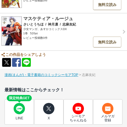
レビュー投稿数0件
無料立読み
マスケティア・ルージュ
さいとうちほ
/
神月凛
/
志麻友紀
少女マンガ、あすかコミックスDX
1巻
520pt
レビュー投稿数0件
無料立読み
この作品をシェアしよう
漫画(まんが)・電子書籍のコミックシーモアTOP
志麻友紀
最新情報はここからチェック！
限定特典GET
シーモア
メルマガ
LINE
X
ちゃんねる
登録