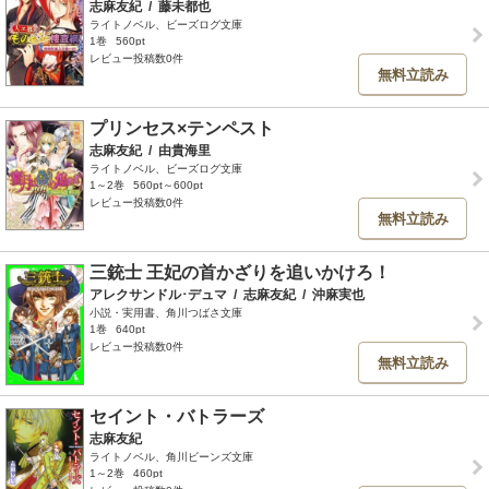
志麻友紀
/
藤未都也
ライトノベル、ビーズログ文庫
1巻
560pt
レビュー投稿数0件
無料立読み
プリンセス×テンペスト
志麻友紀
/
由貴海里
ライトノベル、ビーズログ文庫
1～2巻
560pt～600pt
レビュー投稿数0件
無料立読み
三銃士 王妃の首かざりを追いかけろ！
アレクサンドル･デュマ
/
志麻友紀
/
沖麻実也
小説・実用書、角川つばさ文庫
1巻
640pt
レビュー投稿数0件
無料立読み
セイント・バトラーズ
志麻友紀
ライトノベル、角川ビーンズ文庫
1～2巻
460pt