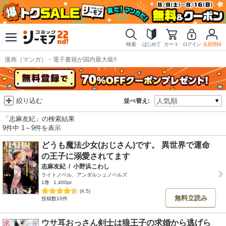
検索
はじめて
カート
ログイン
会員登録
漫画（マンガ）・電子書籍が国内最大級!!
絞り込む
並べ替え:
「志麻友紀」の検索結果
9件中 1～9件を表示
どうも魔法少女(おじさん)です。 異世界で運命
の王子に溺愛されてます
志麻友紀
/
小野浜こわし
ライトノベル、アンダルシュノベルズ
1巻
1,400pt
(4.5)
無料立読み
投稿数10件
ウサ耳おっさん剣士は狼王子の求婚から逃げら