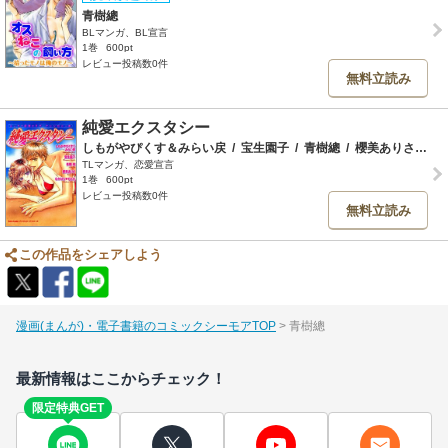
青樹總
BLマンガ、BL宣言
1巻
600pt
レビュー投稿数0件
無料立読み
純愛エクスタシー
しもがやぴくす＆みらい戻
/
宝生園子
/
青樹總
/
櫻美ありさ
/
な
TLマンガ、恋愛宣言
1巻
600pt
レビュー投稿数0件
無料立読み
この作品をシェアしよう
漫画(まんが)・電子書籍のコミックシーモアTOP
青樹總
最新情報はここからチェック！
限定特典GET