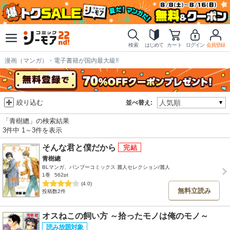
検索
はじめて
カート
ログイン
会員登録
漫画（マンガ）・電子書籍が国内最大級!!
絞り込む
並べ替え:
「青樹總」の検索結果
3件中 1～3件を表示
そんな君と僕だから
青樹總
BLマンガ、バンブーコミックス 麗人セレクション/麗人
1巻
562pt
(4.0)
無料立読み
投稿数2件
オスねこの飼い方 ～拾ったモノは俺のモノ～