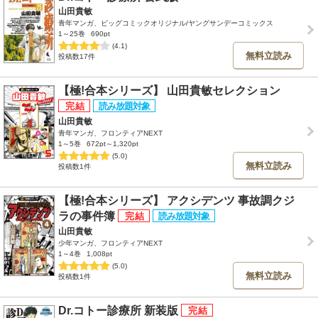
山田貴敏
青年マンガ、ビッグコミックオリジナル/ヤングサンデーコミックス
1～25巻
690pt
(4.1)
無料立読み
投稿数17件
【極!合本シリーズ】 山田貴敏セレクション
山田貴敏
青年マンガ、フロンティアNEXT
1～5巻
672pt～1,320pt
(5.0)
無料立読み
投稿数1件
【極!合本シリーズ】 アクシデンツ 事故調クジ
ラの事件簿
山田貴敏
少年マンガ、フロンティアNEXT
1～4巻
1,008pt
(5.0)
無料立読み
投稿数1件
Dr.コトー診療所 新装版