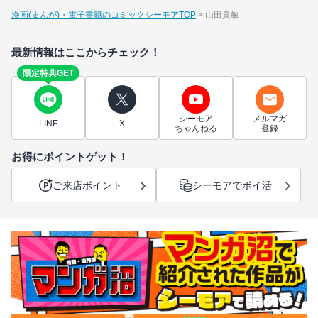
漫画(まんが)・電子書籍のコミックシーモアTOP
山田貴敏
最新情報はここからチェック！
限定特典GET
シーモア
メルマガ
LINE
X
ちゃんねる
登録
お得にポイントゲット！
ご来店ポイント
シーモアでポイ活