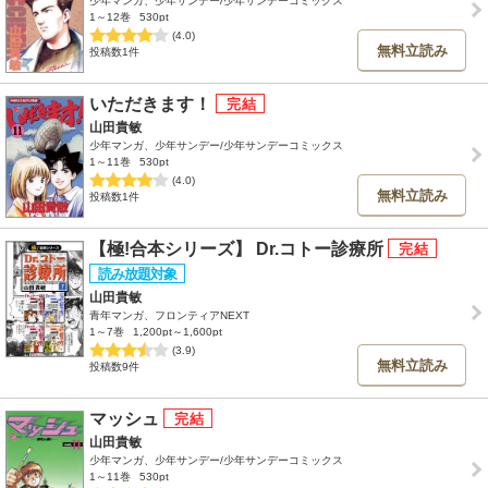
少年マンガ、少年サンデー/少年サンデーコミックス
1～12巻
530pt
(4.0)
無料立読み
投稿数1件
いただきます！
山田貴敏
少年マンガ、少年サンデー/少年サンデーコミックス
1～11巻
530pt
(4.0)
無料立読み
投稿数1件
【極!合本シリーズ】 Dr.コトー診療所
山田貴敏
青年マンガ、フロンティアNEXT
1～7巻
1,200pt～1,600pt
(3.9)
無料立読み
投稿数9件
マッシュ
山田貴敏
少年マンガ、少年サンデー/少年サンデーコミックス
1～11巻
530pt