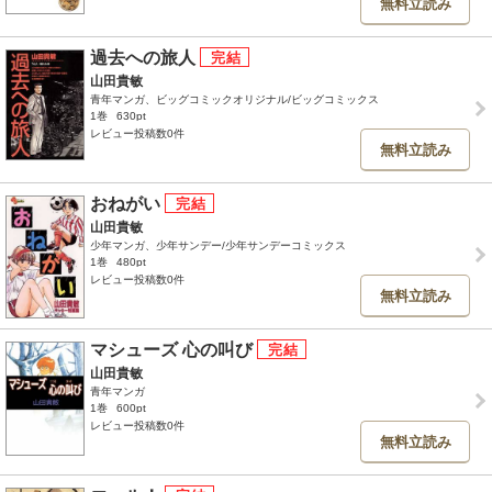
無料立読み
過去への旅人
山田貴敏
青年マンガ、ビッグコミックオリジナル/ビッグコミックス
1巻
630pt
レビュー投稿数0件
無料立読み
おねがい
山田貴敏
少年マンガ、少年サンデー/少年サンデーコミックス
1巻
480pt
レビュー投稿数0件
無料立読み
マシューズ 心の叫び
山田貴敏
青年マンガ
1巻
600pt
レビュー投稿数0件
無料立読み