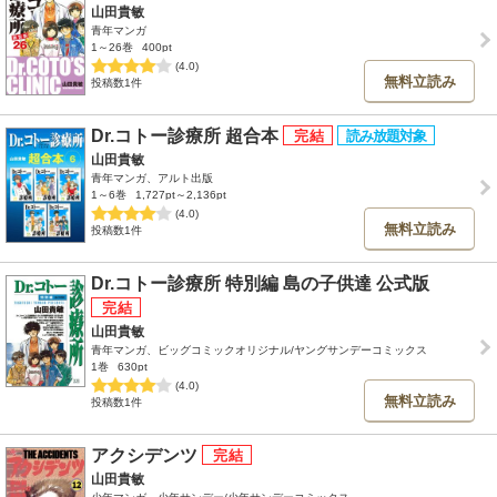
山田貴敏
青年マンガ
1～26巻
400pt
(4.0)
無料立読み
投稿数1件
Dr.コトー診療所 超合本
山田貴敏
青年マンガ、アルト出版
1～6巻
1,727pt～2,136pt
(4.0)
無料立読み
投稿数1件
Dr.コトー診療所 特別編 島の子供達 公式版
山田貴敏
青年マンガ、ビッグコミックオリジナル/ヤングサンデーコミックス
1巻
630pt
(4.0)
無料立読み
投稿数1件
アクシデンツ
山田貴敏