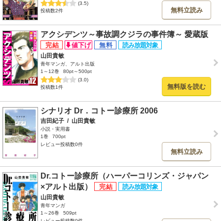
(3.5)
無料立読み
投稿数2件
アクシデンツ～事故調クジラの事件簿～ 愛蔵版
山田貴敏
青年マンガ、アルト出版
1～12巻
80pt～500pt
(3.0)
無料版を読む
投稿数1件
シナリオ Dr．コトー診療所 2006
吉田紀子
/
山田貴敏
小説・実用書
1巻
700pt
レビュー投稿数0件
無料立読み
Dr.コトー診療所（ハーパーコリンズ・ジャパン
×アルト出版）
山田貴敏
青年マンガ
1～26巻
509pt
レビュー投稿数0件