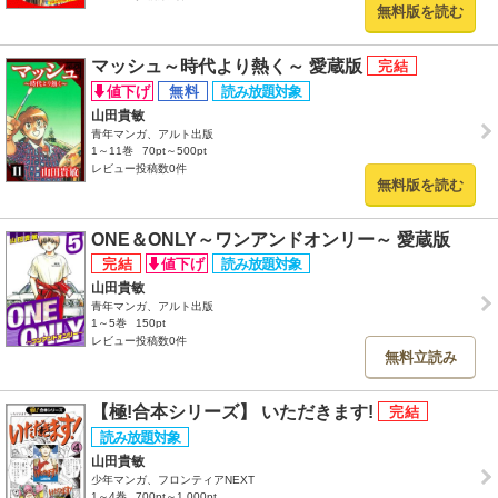
無料版を読む
マッシュ～時代より熱く～ 愛蔵版
山田貴敏
青年マンガ、アルト出版
1～11巻
70pt～500pt
レビュー投稿数0件
無料版を読む
ONE＆ONLY～ワンアンドオンリー～ 愛蔵版
山田貴敏
青年マンガ、アルト出版
1～5巻
150pt
レビュー投稿数0件
無料立読み
【極!合本シリーズ】 いただきます!
山田貴敏
少年マンガ、フロンティアNEXT
1～4巻
700pt～1,000pt