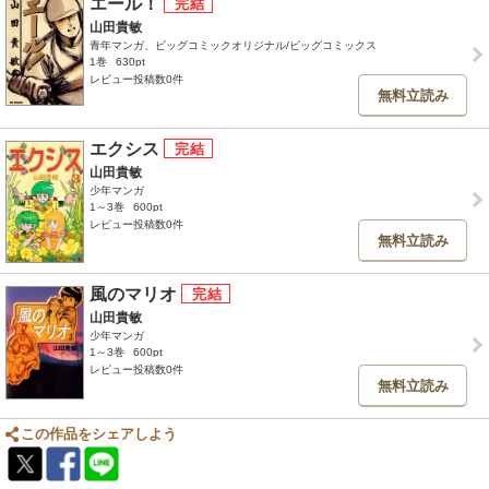
エール！
山田貴敏
青年マンガ、ビッグコミックオリジナル/ビッグコミックス
1巻
630pt
レビュー投稿数0件
無料立読み
エクシス
山田貴敏
少年マンガ
1～3巻
600pt
レビュー投稿数0件
無料立読み
風のマリオ
山田貴敏
少年マンガ
1～3巻
600pt
レビュー投稿数0件
無料立読み
この作品をシェアしよう