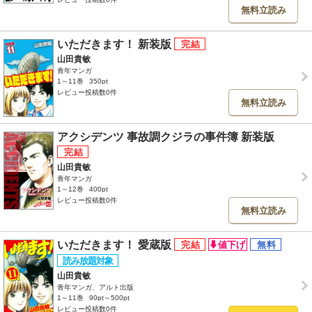
無料立読み
いただきます！ 新装版
山田貴敏
青年マンガ
1～11巻
350pt
レビュー投稿数0件
無料立読み
アクシデンツ 事故調クジラの事件簿 新装版
山田貴敏
青年マンガ
1～12巻
400pt
レビュー投稿数0件
無料立読み
いただきます！ 愛蔵版
山田貴敏
青年マンガ、アルト出版
1～11巻
90pt～500pt
レビュー投稿数0件