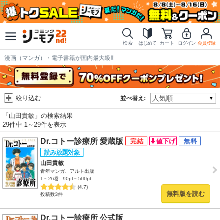
検索
はじめて
カート
ログイン
会員登録
漫画（マンガ）・電子書籍が国内最大級!!
絞り込む
並べ替え:
「山田貴敏」の検索結果
29件中 1～29件を表示
Dr.コトー診療所 愛蔵版
山田貴敏
青年マンガ、アルト出版
1～26巻
90pt～500pt
(4.7)
無料版を読む
投稿数3件
Dr.コトー診療所 公式版