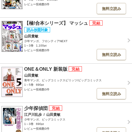
レビュー投稿数0件
無料立読み
【極!合本シリーズ】 マッシュ
山田貴敏
少年マンガ、フロンティアNEXT
1～3巻
1,100pt
レビュー投稿数0件
無料立読み
ONE＆ONLY 新装版
山田貴敏
青年マンガ、ビッグコミックスピリッツ/ビッグコミックス
1～5巻
690pt
レビュー投稿数0件
無料立読み
少年探偵団
江戸川乱歩
/
山田貴敏
少年マンガ、ビッグコミックス
1～3巻
690pt
レビュー投稿数0件