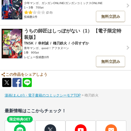
少年マンガ、ガンガンONLINE/ガンガンコミックスONLINE
1～3巻
700pt
(2.0)
無料立読み
投稿数1件
うちの師匠はしっぽがない（1） 【電子限定特
装版】
TNSK
/
幸村誠
/
櫓刃鉄火
/
小田すずか
青年マンガ、good！アフタヌーン
1巻
900pt
レビュー投稿数0件
無料立読み
この作品をシェアしよう
漫画(まんが)・電子書籍のコミックシーモアTOP
櫓刃鉄火
最新情報はここからチェック！
限定特典GET