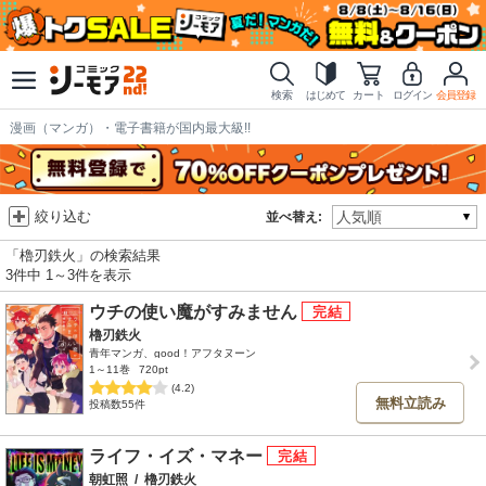
検索
はじめて
カート
ログイン
会員登録
漫画（マンガ）・電子書籍が国内最大級!!
絞り込む
並べ替え:
「櫓刃鉄火」の検索結果
3件中 1～3件を表示
ウチの使い魔がすみません
櫓刃鉄火
青年マンガ、good！アフタヌーン
1～11巻
720pt
(4.2)
無料立読み
投稿数55件
ライフ・イズ・マネー
朝虹照
/
櫓刃鉄火