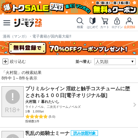
検索
はじめて
カート
ログイン
会員登録
漫画（マンガ）・電子書籍が国内最大級!!
絞り込む
並べ替え:
「火村龍」の検索結果
8件中 1～8件を表示
プリミルシャイン 淫紋と触手コスチュームに堕
とされる１００日[電子オリジナル版]
火村龍
/
暮れたいし
ライトノベル、二次元ドリームノベルズ
1巻
1,000pt
(5.0)
投稿数1件
乳乱の姫騎士ミーナ