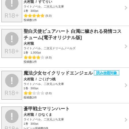
火村龍
/
すてりい
ライトノベル、二次元ぷち文庫
1巻
300pt
(5.0)
投稿数1件
聖白天使ピュアハート 白濁に穢される発情コス
チューム[電子オリジナル版]
火村龍
ライトノベル、二次元ドリームノベルズ
1巻
1,000pt
(4.0)
投稿数1件
魔法少女セイクリッドエンジェル
火村龍
/
ごくげつ桃
ライトノベル、二次元ぷち文庫
1巻
300pt
(2.0)
投稿数2件
蒼甲戦士マリンハート
火村龍
/
ひなくま
ライトノベル、二次元ぷち文庫
1巻
300pt
レビュー投稿数0件