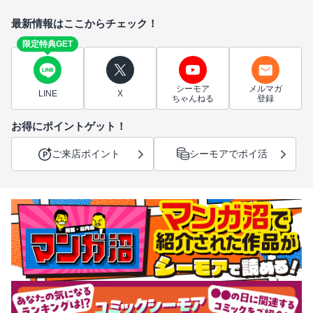
最新情報はここからチェック！
限定特典GET
シーモア
メルマガ
LINE
X
ちゃんねる
登録
お得にポイントゲット！
ご来店ポイント
シーモアでポイ活