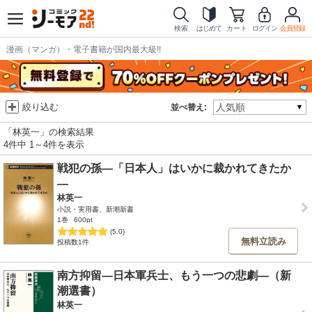
検索
はじめて
カート
ログイン
会員登録
漫画（マンガ）・電子書籍が国内最大級!!
絞り込む
並べ替え:
「林英一」の検索結果
4件中 1～4件を表示
戦犯の孫―「日本人」はいかに裁かれてきたか
―
林英一
小説・実用書、新潮新書
1巻
600pt
(5.0)
無料立読み
投稿数1件
南方抑留―日本軍兵士、もう一つの悲劇―（新
潮選書）
林英一