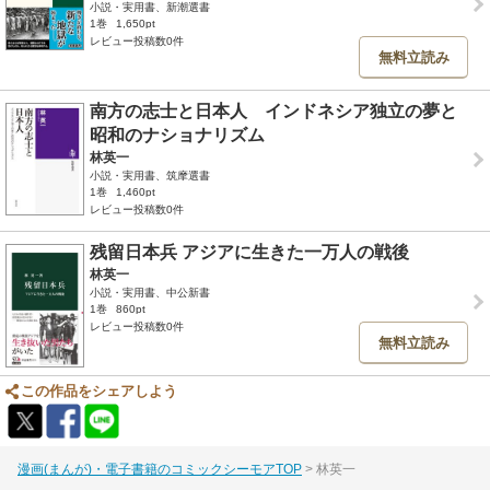
小説・実用書、新潮選書
1巻
1,650pt
レビュー投稿数0件
無料立読み
南方の志士と日本人 インドネシア独立の夢と
昭和のナショナリズム
林英一
小説・実用書、筑摩選書
1巻
1,460pt
レビュー投稿数0件
残留日本兵 アジアに生きた一万人の戦後
林英一
小説・実用書、中公新書
1巻
860pt
レビュー投稿数0件
無料立読み
この作品をシェアしよう
漫画(まんが)・電子書籍のコミックシーモアTOP
林英一