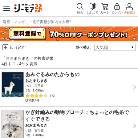
検索
はじめて
カート
ログイン
会員登録
漫画（マンガ）・電子書籍が国内最大級!!
絞り込む
並べ替え:
「おおまちまき」の検索結果
4件中 1～4件を表示
あみぐるみのたからもの
おおまちまき
小説・実用書
1巻
1,080pt
(4.0)
投稿数2件
かぎ針編みの動物ブローチ：ちょっとの毛糸で
すぐできる
おおまちまき
小説・実用書
1巻
1,400pt