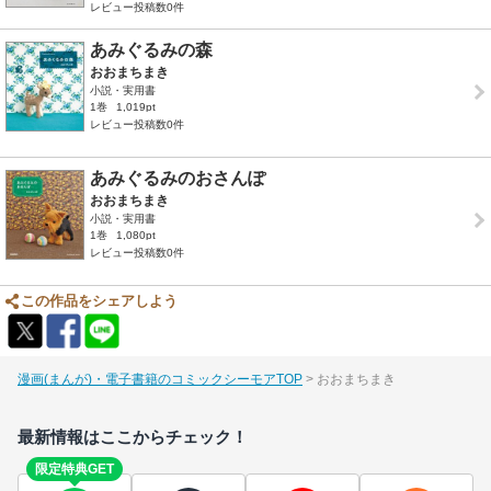
レビュー投稿数0件
あみぐるみの森
おおまちまき
小説・実用書
1巻
1,019pt
レビュー投稿数0件
あみぐるみのおさんぽ
おおまちまき
小説・実用書
1巻
1,080pt
レビュー投稿数0件
この作品をシェアしよう
漫画(まんが)・電子書籍のコミックシーモアTOP
おおまちまき
最新情報はここからチェック！
限定特典GET