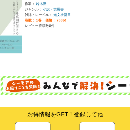
作家：
鈴木隆
ジャンル：
小説・実用書
雑誌・レーベル：
光文社新書
巻数：
1巻
価格： 700pt
レビュー投稿数0件
お得情報をGET！登録してね