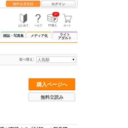
無料会員登録
ログイン
UP!
はじめて
ヘルプ
PT購入
カート
ライト
雑誌・写真集
メディア化
アダルト
並べ替え:
購入ページへ
無料立読み