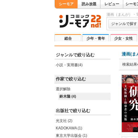
シーモア
読み放題
レビュー
シーモ
漫画（まんが）・
ジャンルで探す
総合
少年・青年
少女・女性
漫画(ま
ジャンルで絞り込む
検索結果
小説・実用書(4)
作家で絞り込む
選択解除
鈴木隆 (4)
出版社で絞り込む
光文社 (2)
KADOKAWA (1)
東京大学出版会 (1)