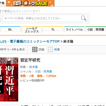
ア島
電子書籍ならコミックシーモア！
シーモア
BL
TL
ライトノベル
小説・実用書
コミックス
んが)・電子書籍のコミックシーモアTOP
>
鈴木隆
4件中 1～4件を表示
詳細
画像
習近平研究
作家：
鈴木隆
ジャンル：
小説・実用書
巻数：
1巻
価格： 7,000pt
レビュー投稿数0件