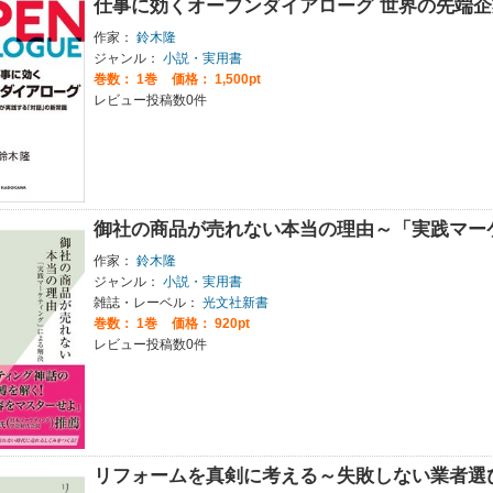
仕事に効くオープンダイアローグ 世界の先端
作家：
鈴木隆
ジャンル：
小説・実用書
巻数：
1巻
価格： 1,500pt
レビュー投稿数0件
御社の商品が売れない本当の理由～「実践マー
作家：
鈴木隆
ジャンル：
小説・実用書
雑誌・レーベル：
光文社新書
巻数：
1巻
価格： 920pt
レビュー投稿数0件
リフォームを真剣に考える～失敗しない業者選