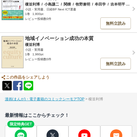
榎並利博
/
小島謙二
/
関穣
/
牧野兼明
/
牟田学
/
吉本明平
/
森田
小説・実用書、日経BP Next ICT選書
1巻
1,800pt
レビュー投稿数0件
無料立読み
地域イノベーション成功の本質
榎並利博
小説・実用書
1巻
1,960pt
レビュー投稿数0件
無料立読み
この作品をシェアしよう
漫画(まんが)・電子書籍のコミックシーモアTOP
榎並利博
最新情報はここからチェック！
限定特典GET