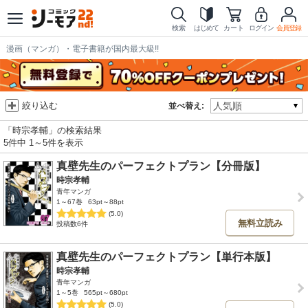
検索
はじめて
カート
ログイン
会員登録
漫画（マンガ）・電子書籍が国内最大級!!
絞り込む
並べ替え:
「時宗孝輔」の検索結果
5件中 1～5件を表示
真壁先生のパーフェクトプラン【分冊版】
時宗孝輔
青年マンガ
1～67巻
63pt～88pt
(5.0)
無料立読み
投稿数6件
真壁先生のパーフェクトプラン【単行本版】
時宗孝輔
青年マンガ
1～5巻
565pt～680pt
(5.0)