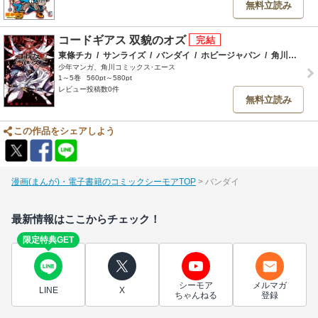
無料立読み
コードギアス 双貌のオズ
東條チカ
/
サンライズ
/
バンダイ
/
ホビージャパン
/
角川書店
少年マンガ、角川コミックス･エース
1～5巻
560pt～580pt
レビュー投稿数0件
無料立読み
この作品をシェアしよう
漫画(まんが)・電子書籍のコミックシーモアTOP
バンダイ
最新情報はここからチェック！
限定特典GET
シーモア
メルマガ
LINE
X
ちゃんねる
登録