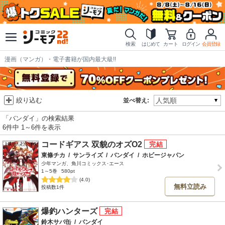
検索
はじめて
カート
ログイン
会員登録
漫画（マンガ）・電子書籍が国内最大級!!
絞り込む
並べ替え:
「バンダイ」の検索結果
6件中 1～6件を表示
コードギアス 双貌のオズO2
東條チカ
/
サンライズ
/
バンダイ
/
ホビージャパン
少年マンガ、角川コミックス･エース
1～5巻
580pt
(4.0)
無料立読み
投稿数1件
爆釣ハンターズ
鈴木サバ缶
/
バンダイ