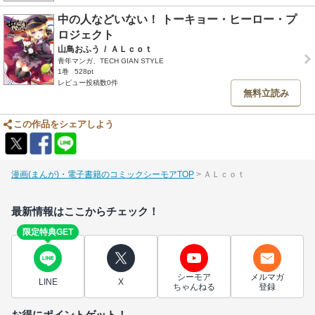
中の人などいない！ トーキョー・ヒーロー・プ
ロジェクト
山鳥おふう
/
ＡＬｃｏｔ
青年マンガ、TECH GIAN STYLE
1巻
528pt
レビュー投稿数0件
無料立読み
この作品をシェアしよう
漫画(まんが)・電子書籍のコミックシーモアTOP
ＡＬｃｏｔ
最新情報はここからチェック！
限定特典GET
シーモア
メルマガ
LINE
X
ちゃんねる
登録
お得にポイントゲット！