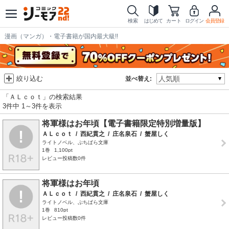
検索
はじめて
カート
ログイン
会員登録
漫画（マンガ）・電子書籍が国内最大級!!
絞り込む
並べ替え:
「ＡＬｃｏｔ」の検索結果
3件中 1～3件を表示
将軍様はお年頃【電子書籍限定特別増量版】
ＡＬｃｏｔ
/
西紀貫之
/
庄名泉石
/
蟹屋しく
ライトノベル、ぷちぱら文庫
1巻
1,100pt
レビュー投稿数0件
将軍様はお年頃
ＡＬｃｏｔ
/
西紀貫之
/
庄名泉石
/
蟹屋しく
ライトノベル、ぷちぱら文庫
1巻
810pt
レビュー投稿数0件