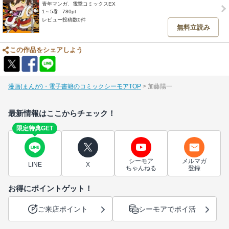
青年マンガ、電撃コミックスEX
1～5巻
780pt
レビュー投稿数0件
無料立読み
この作品をシェアしよう
漫画(まんが)・電子書籍のコミックシーモアTOP
加藤陽一
最新情報はここからチェック！
限定特典GET
シーモア
メルマガ
LINE
X
ちゃんねる
登録
お得にポイントゲット！
ご来店ポイント
シーモアでポイ活