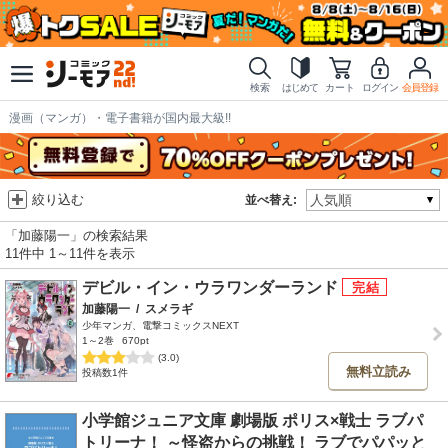
検索
はじめて
カート
ログイン
会員登録
漫画（マンガ）・電子書籍が国内最大級!!
絞り込む
並べ替え:
「加藤陽一」の検索結果
11件中 1～11件を表示
デビル・イン・ウラワンダーランド
加藤陽一
/
スメラギ
少年マンガ、電撃コミックスNEXT
1～2巻
670pt
(3.0)
無料立読み
投稿数1件
小学館ジュニア文庫 劇場版 ポリス×戦士 ラブパ
トリーナ！ ～怪盗からの挑戦！ ラブでパパッと