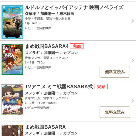
ルドルフとイッパイアッテナ 映画ノベライズ
斉藤洋
/
加藤陽一
/
桜木日向
小説・実用書、講談社青い鳥文庫
1巻
646pt
レビュー投稿数0件
まめ戦国BASARA4
スメラギ
/
加藤陽一
/
カプコン
青年マンガ、電撃コミックスEX
1～3巻
780pt
レビュー投稿数0件
無料立読み
TVアニメ ミニ戦国BASARA弐
スメラギ
/
加藤陽一
/
カプコン
青年マンガ、電撃コミックスEX
1～2巻
760pt～800pt
レビュー投稿数0件
無料立読み
まめ戦国BASARA
スメラギ
/
加藤陽一
/
カプコン