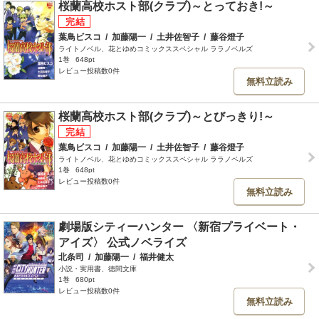
桜蘭高校ホスト部(クラブ)～とっておき!～
葉鳥ビスコ
/
加藤陽一
/
土井佐智子
/
藤谷燈子
ライトノベル、花とゆめコミックススペシャル ララノベルズ
1巻
648pt
レビュー投稿数0件
無料立読み
桜蘭高校ホスト部(クラブ)～とびっきり!～
葉鳥ビスコ
/
加藤陽一
/
土井佐智子
/
藤谷燈子
ライトノベル、花とゆめコミックススペシャル ララノベルズ
1巻
648pt
レビュー投稿数0件
無料立読み
劇場版シティーハンター 〈新宿プライベート・
アイズ〉 公式ノベライズ
北条司
/
加藤陽一
/
福井健太
小説・実用書、徳間文庫
1巻
680pt
レビュー投稿数0件
無料立読み