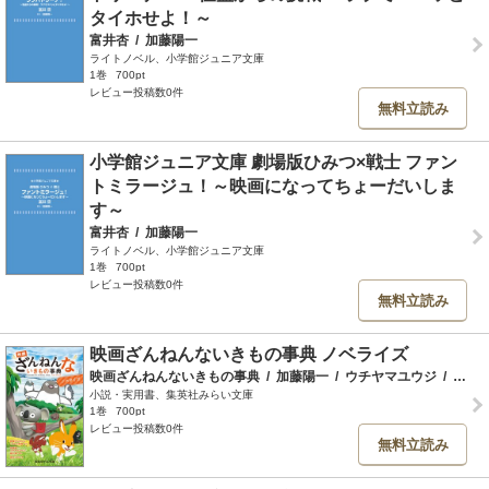
タイホせよ！～
富井杏
/
加藤陽一
ライトノベル、小学館ジュニア文庫
1巻
700pt
レビュー投稿数0件
無料立読み
小学館ジュニア文庫 劇場版ひみつ×戦士 ファン
トミラージュ！～映画になってちょーだいしま
す～
富井杏
/
加藤陽一
ライトノベル、小学館ジュニア文庫
1巻
700pt
レビュー投稿数0件
無料立読み
映画ざんねんないきもの事典 ノベライズ
映画ざんねんないきもの事典
/
加藤陽一
/
ウチヤマユウジ
/
細川徹
小説・実用書、集英社みらい文庫
1巻
700pt
レビュー投稿数0件
無料立読み