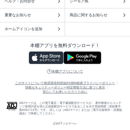
ヘルプ・お問合せ
シーモア島
重要なお知らせ
商品に関するお知らせ
ホームアイコンを追加
本棚アプリを無料ダウンロード！
本棚アプリについて
このサイトについて
推奨環境
利用規約
ISBN検索
プライバシーポリシー
情報セキュリティーポリシー
特定商取引法に基づく表示
安心してお使いいただくために
ABJマークは、この電子書店・電子書籍配信サービスが、 著作権者からコンテ
ンツ使用許諾を得た正規版配信サービスであることを示す登録商標（登録番号
第6091713号）です。 詳しくは［ABJマーク］または［電子出版制作・流通協
議会］で検索してください。
(C)NTTソルマーレ