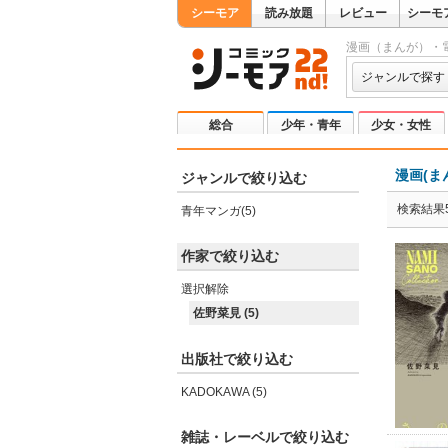
シーモア
読み放題
レビュー
シーモ
漫画（まんが）・
ジャンルで探す
総合
少年・青年
少女・女性
漫画(ま
ジャンルで絞り込む
検索結果
青年マンガ(5)
作家で絞り込む
選択解除
佐野菜見 (5)
出版社で絞り込む
KADOKAWA (5)
雑誌・レーベルで絞り込む