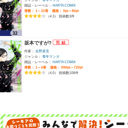
雑誌・レーベル：
HARTA COMIX
巻数：
1～32巻
価格： 0pt～80pt
（4.3） 投稿数3件
坂本ですが?
作家：
佐野菜見
ジャンル：
青年マンガ
雑誌・レーベル：
HARTA COMIX
巻数：
1～4巻
価格： 690pt～720pt
（4.0） 投稿数108件