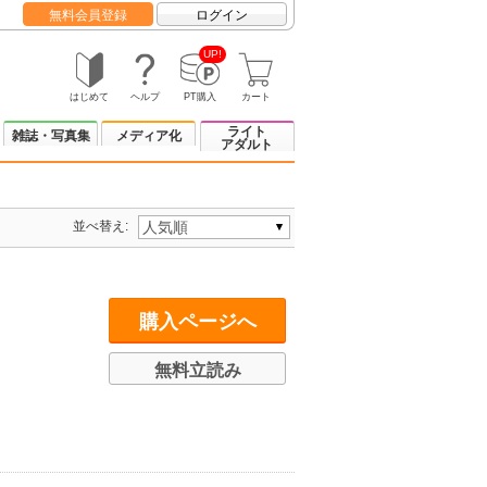
無料会員登録
ログイン
UP!
はじめて
ヘルプ
PT購入
カート
ライト
雑誌・写真集
メディア化
アダルト
並べ替え:
購入ページへ
無料立読み