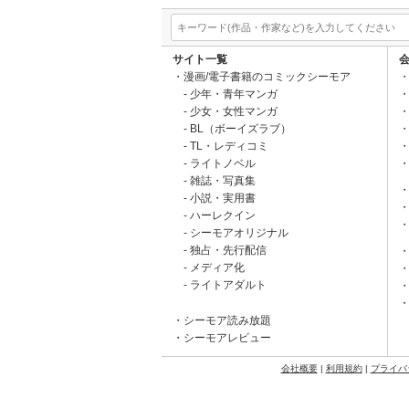
サイト一覧
漫画/電子書籍のコミックシーモア
少年・青年マンガ
少女・女性マンガ
BL（ボーイズラブ）
TL・レディコミ
ライトノベル
雑誌・写真集
小説・実用書
ハーレクイン
シーモアオリジナル
独占・先行配信
メディア化
ライトアダルト
シーモア読み放題
シーモアレビュー
会社概要
|
利用規約
|
プライバ