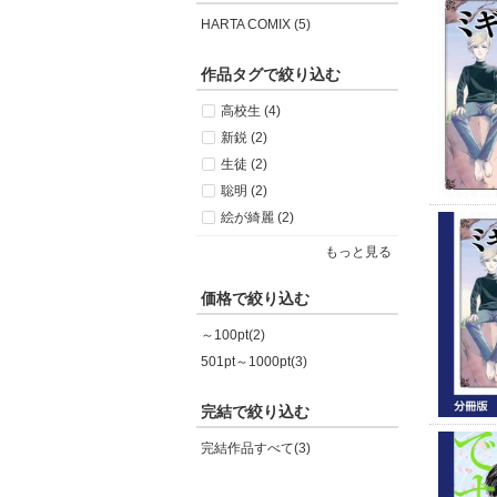
HARTA COMIX (5)
作品タグで絞り込む
高校生 (4)
新鋭 (2)
生徒 (2)
聡明 (2)
絵が綺麗 (2)
もっと見る
価格で絞り込む
～100pt(2)
501pt～1000pt(3)
完結で絞り込む
完結作品すべて(3)