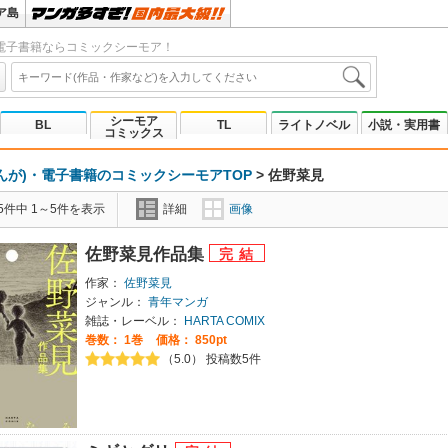
ア島
電子書籍ならコミックシーモア！
シーモア
BL
TL
ライトノベル
小説・実用書
コミックス
んが)・電子書籍のコミックシーモアTOP
>
佐野菜見
5件中 1～5件を表示
詳細
画像
佐野菜見作品集
作家：
佐野菜見
ジャンル：
青年マンガ
雑誌・レーベル：
HARTA COMIX
巻数：
1巻
価格： 850pt
（5.0） 投稿数5件