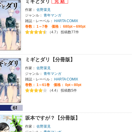
ミギとダリ
作家：
佐野菜見
ジャンル：
青年マンガ
雑誌・レーベル：
HARTA COMIX
巻数：
1～7巻
価格： 680pt～690pt
（4.7） 投稿数77件
ミギとダリ【分冊版】
作家：
佐野菜見
ジャンル：
青年マンガ
雑誌・レーベル：
HARTA COMIX
巻数：
1～61巻
価格： 0pt～80pt
（4.4） 投稿数5件
坂本ですが？【分冊版】
作家：
佐野菜見
ジャンル：
青年マンガ