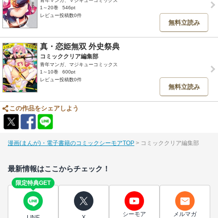
青年マンガ、マジキューコミックス
1～20巻
546pt
レビュー投稿数0件
無料立読み
真・恋姫無双 外史祭典
コミッククリア編集部
青年マンガ、マジキューコミックス
1～10巻
600pt
レビュー投稿数0件
無料立読み
この作品をシェアしよう
漫画(まんが)・電子書籍のコミックシーモアTOP
コミッククリア編集部
最新情報はここからチェック！
限定特典GET
シーモア
メルマガ
LINE
X