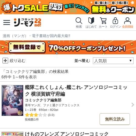
検索
はじめて
カート
ログイン
会員登録
漫画（マンガ）・電子書籍が国内最大級!!
絞り込む
並べ替え:
「コミッククリア編集部」の検索結果
6件中 1～6件を表示
艦隊これくしょん -艦これ- アンソロジーコミッ
ク 横須賀鎮守府編
コミッククリア編集部
青年マンガ、ファミ通クリアコミックス
1～23巻
650pt～820pt
(3.0)
無料立読み
投稿数1件
けものフレンズ アンソロジーコミック