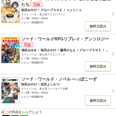
たち
秋田みやび
/
グループＳＮＥ
/
ｎｙｏｒｏ
ライトノベル、富士見ドラゴンブック
1～3巻
620pt～640pt
レビュー投稿数0件
無料立読み
ソード・ワールドRPGリプレイ・アンソロジー
清松みゆき
/
秋田みやび
/
藤澤さなえ
/
グループＳＮＥ
/
中村博文
ライトノベル、富士見ドラゴンブック
1～2巻
560pt～620pt
レビュー投稿数0件
無料立読み
ソード・ワールド・ノベル へっぽこーず
秋田みやび
/
浜田よしかづ
ライトノベル、富士見ファンタジア文庫
1～4巻
560pt～580pt
レビュー投稿数0件
無料立読み
この作品をシェアしよう