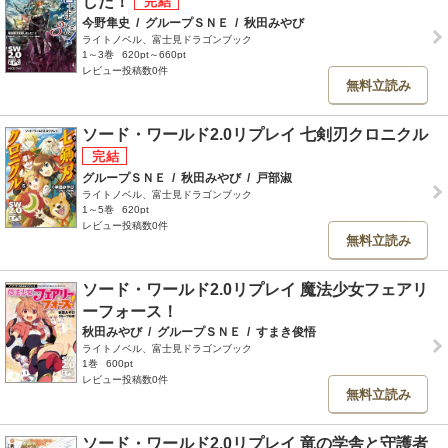
した！
今野隼史
/
グループＳＮＥ
/
秋田みやび
ライトノベル、富士見ドラゴンブック
1～3巻
620pt～660pt
レビュー投稿数0件
無料立読み
ソード・ワールド2.0リプレイ 七剣刃クロニクル
グループＳＮＥ
/
秋田みやび
/
戸部淑
ライトノベル、富士見ドラゴンブック
1～5巻
620pt
レビュー投稿数0件
無料立読み
ソード・ワールド2.0リプレイ 魔法少女フェアリ
ーフォース！
秋田みやび
/
グループＳＮＥ
/
すまき俊悟
ライトノベル、富士見ドラゴンブック
1巻
600pt
レビュー投稿数0件
無料立読み
ソード・ワールド2.0リプレイ 竜の学舎と守護者