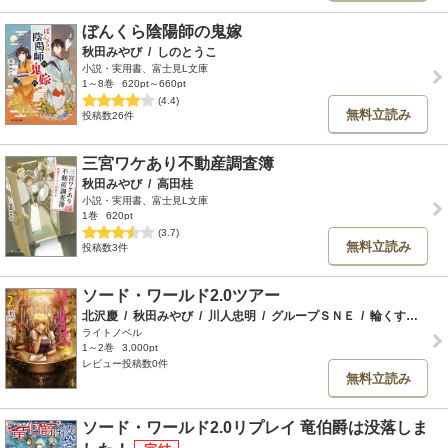
ぼんくら陰陽師の鬼嫁
秋田みやび
/
しのとうこ
小説・実用書、富士見L文庫
1～8巻
620pt～660pt
(4.4)
無料立読み
投稿数26件
三宮ワケあり不動産調査簿
秋田みやび
/
高田桂
小説・実用書、富士見L文庫
1巻
620pt
(3.7)
無料立読み
投稿数3件
ソード・ワールド2.0ツアー
北沢慶
/
秋田みやび
/
川人忠明
/
グループＳＮＥ
/
輪くすさが
/
ライトノベル
1～2巻
3,000pt
レビュー投稿数0件
無料立読み
ソード・ワールド2.0リプレイ 竜伯爵は没落しま