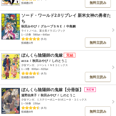
無料立読み
投稿数2件
ソード・ワールド2.0リプレイ 新米女神の勇者た
ち
秋田みやび
/
グループＳＮＥ
/
中島鯛
ライトノベル、富士見ドラゴンブック
1～15巻
580pt～640pt
(5.0)
無料立読み
投稿数1件
ぼんくら陰陽師の鬼嫁
acca
/
秋田みやび
/
しのとうこ
少女マンガ、ジーンＬＩＮＥコミックス
1～3巻
600pt～620pt
(4.5)
無料立読み
投稿数38件
ぼんくら陰陽師の鬼嫁【分冊版】
遠野由来子
/
秋田みやび
/
しのとうこ
少女マンガ、ミステリーボニータ/ボニータ・コミックス
1～56巻
150pt
(4.5)
無料立読み
投稿数8件