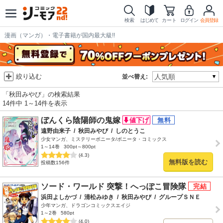
検索
はじめて
カート
ログイン
会員登録
漫画（マンガ）・電子書籍が国内最大級!!
絞り込む
並べ替え:
「秋田みやび」の検索結果
14件中 1～14件を表示
ぼんくら陰陽師の鬼嫁
遠野由来子
/
秋田みやび
/
しのとうこ
少女マンガ、ミステリーボニータ/ボニータ・コミックス
1～14巻
300pt～800pt
(4.3)
無料版を読む
投稿数156件
ソード・ワールド 突撃！へっぽこ冒険隊
浜田よしかづ
/
清松みゆき
/
秋田みやび
/
グループＳＮＥ
少年マンガ、ドラゴンコミックスエイジ
1～2巻
580pt
(4.0)