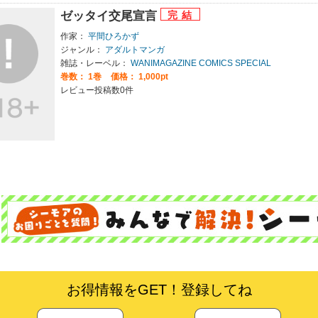
ゼッタイ交尾宣言
作家：
平間ひろかず
ジャンル：
アダルトマンガ
雑誌・レーベル：
WANIMAGAZINE COMICS SPECIAL
巻数：
1巻
価格： 1,000pt
レビュー投稿数0件
お得情報をGET！登録してね