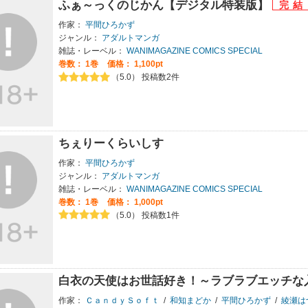
ふぁ～っくのじかん【デジタル特装版】
作家：
平間ひろかず
ジャンル：
アダルトマンガ
雑誌・レーベル：
WANIMAGAZINE COMICS SPECIAL
巻数：
1巻
価格： 1,100pt
（5.0） 投稿数2件
ちぇりーくらいしす
作家：
平間ひろかず
ジャンル：
アダルトマンガ
雑誌・レーベル：
WANIMAGAZINE COMICS SPECIAL
巻数：
1巻
価格： 1,000pt
（5.0） 投稿数1件
白衣の天使はお世話好き！～ラブラブエッチな
作家：
ＣａｎｄｙＳｏｆｔ
/
和知まどか
/
平間ひろかず
/
綾瀬は