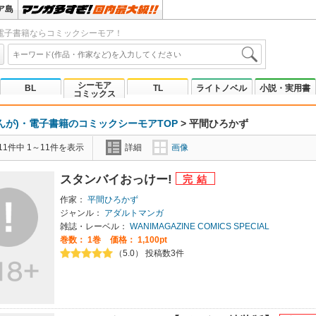
ア島
電子書籍ならコミックシーモア！
シーモア
BL
TL
ライトノベル
小説・実用書
コミックス
んが)・電子書籍のコミックシーモアTOP
>
平間ひろかず
1件中 1～11件を表示
詳細
画像
スタンバイおっけー!
作家：
平間ひろかず
ジャンル：
アダルトマンガ
雑誌・レーベル：
WANIMAGAZINE COMICS SPECIAL
巻数：
1巻
価格： 1,100pt
（5.0） 投稿数3件