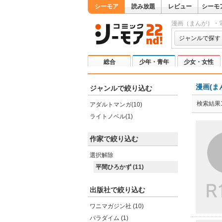
シーモア
読み放題
レビュー
シーモ
漫画（まんが）・
ジャンルで探す
総合
少年・青年
少女・女性
漫画(ま
ジャンルで絞り込む
検索結果1
アダルトマンガ(10)
ライトノベル(1)
作家で絞り込む
選択解除
平間ひろかず (11)
出版社で絞り込む
ワニマガジン社 (10)
パラダイム (1)