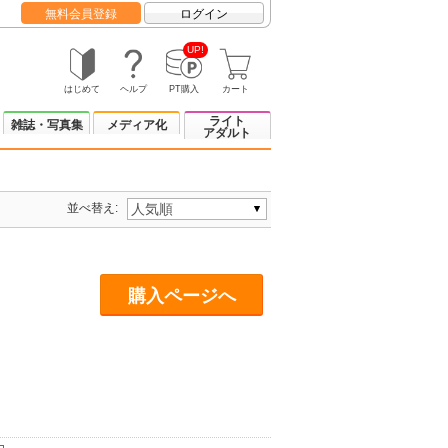
無料会員登録
ログイン
UP!
はじめて
ヘルプ
PT購入
カート
ライト
雑誌・写真集
メディア化
アダルト
並べ替え:
購入ページへ