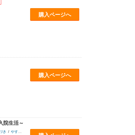
購入ページへ
購入ページへ
入院生活～
づき
/
やすゆき