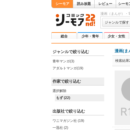
シーモア
読み放題
レビュー
シーモ
漫画（まんが）・
ジャンルで探す
総合
少年・青年
少女・女性
漫画(ま
ジャンルで絞り込む
検索結果2
青年マンガ(3)
アダルトマンガ(19)
作家で絞り込む
選択解除
もず (22)
出版社で絞り込む
ワニマガジン社 (19)
一迅社 (2)