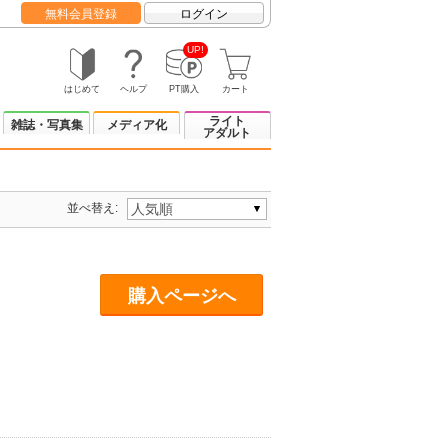
無料会員登録
ログイン
UP!
はじめて
ヘルプ
PT購入
カート
ライト
雑誌・写真集
メディア化
アダルト
並べ替え:
購入ページへ