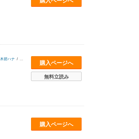
購入ページへ
木碧ハナ
/
九郎
/
ぜろよん
/
fu-ta
/
まごころくらげ
/
まんの
/
みずみ
/
もず
/
購入ページへ
無料立読み
購入ページへ