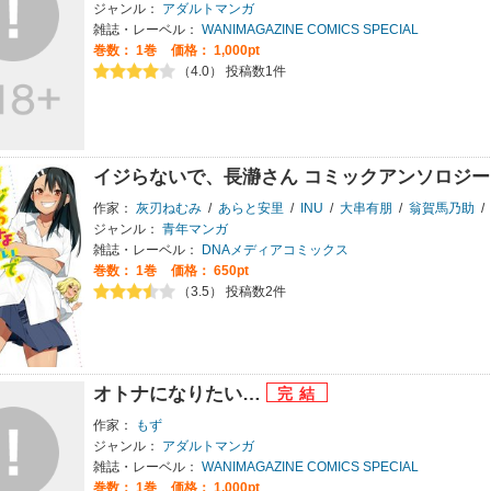
ジャンル：
アダルトマンガ
雑誌・レーベル：
WANIMAGAZINE COMICS SPECIAL
巻数：
1巻
価格： 1,000pt
（4.0） 投稿数1件
イジらないで、長瀞さん コミックアンソロジー
作家：
灰刃ねむみ
/
あらと安里
/
INU
/
大串有朋
/
翁賀馬乃助
/
ジャンル：
青年マンガ
雑誌・レーベル：
DNAメディアコミックス
巻数：
1巻
価格： 650pt
（3.5） 投稿数2件
オトナになりたい…
作家：
もず
ジャンル：
アダルトマンガ
雑誌・レーベル：
WANIMAGAZINE COMICS SPECIAL
巻数：
1巻
価格： 1,000pt