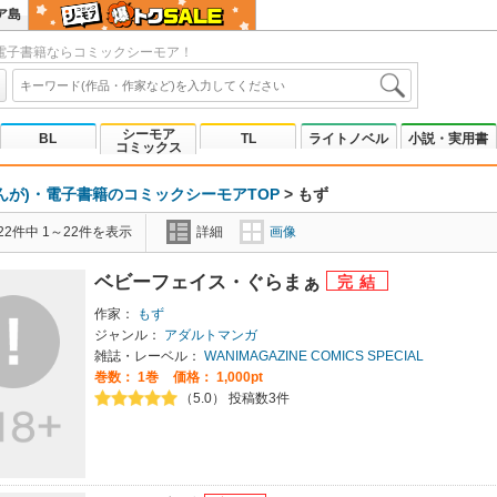
ア島
電子書籍ならコミックシーモア！
シーモア
BL
TL
ライトノベル
小説・実用書
コミックス
んが)・電子書籍のコミックシーモアTOP
>
もず
2件中 1～22件を表示
詳細
画像
ベビーフェイス・ぐらまぁ
作家：
もず
ジャンル：
アダルトマンガ
雑誌・レーベル：
WANIMAGAZINE COMICS SPECIAL
巻数：
1巻
価格： 1,000pt
（5.0） 投稿数3件