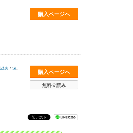
購入ページへ
尾茂夫
/
深尾京司
/
湯元健治
/
川北稔
/
上川孝夫
/
岡崎哲二
/
橋爪大三郎
/
荒川
購入ページへ
無料立読み