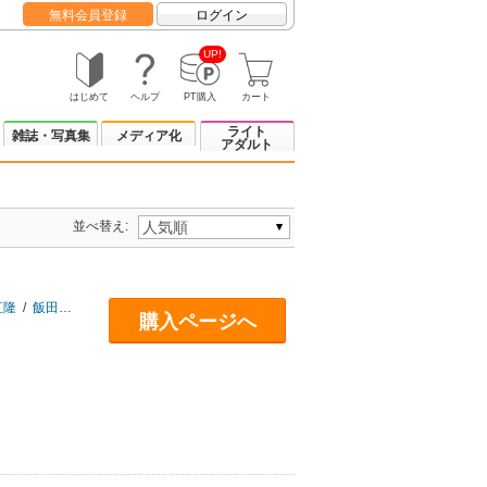
無料会員登録
ログイン
UP!
はじめて
ヘルプ
PT購入
カート
ライト
雑誌・写真集
メディア化
アダルト
並べ替え:
直隆
/
飯田洋介
/
池内紀
/
北康利
/
先崎彰容
/
中村彰彦
/
森まゆみ
/
猪木武徳
購入ページへ