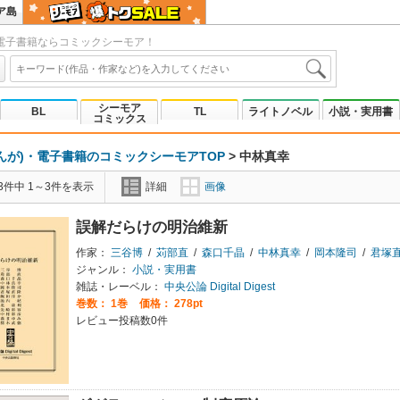
ア島
電子書籍ならコミックシーモア！
シーモア
BL
TL
ライトノベル
小説・実用書
コミックス
んが)・電子書籍のコミックシーモアTOP
>
中林真幸
3件中 1～3件を表示
詳細
画像
誤解だらけの明治維新
作家：
三谷博
/
苅部直
/
森口千晶
/
中林真幸
/
岡本隆司
/
君塚
ジャンル：
小説・実用書
雑誌・レーベル：
中央公論 Digital Digest
巻数：
1巻
価格： 278pt
レビュー投稿数0件