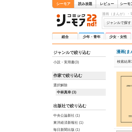
シーモア
読み放題
レビュー
シーモ
漫画（まんが）・
ジャンルで探す
総合
少年・青年
少女・女性
漫画(ま
ジャンルで絞り込む
検索結果
小説・実用書(3)
作家で絞り込む
選択解除
中林真幸 (3)
出版社で絞り込む
中央公論新社 (1)
東洋経済新報社 (1)
毎日新聞出版 (1)