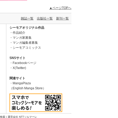
▲ページTOPへ
雑誌一覧
出版社一覧
新刊一覧
シーモアオリジナル作品
作品紹介
マンガ家募集
マンガ編集者募集
シーモアコミックス
SNSサイト
Facebookページ
X(Twitter)
関連サイト
MangaPlaza
（English Manga Store）
N検索
|
運営会社 NTTソルマーレ