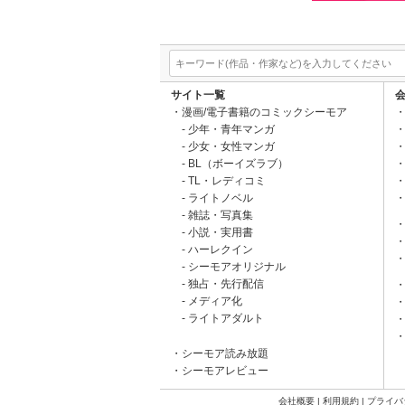
サイト一覧
漫画/電子書籍のコミックシーモア
少年・青年マンガ
少女・女性マンガ
BL（ボーイズラブ）
TL・レディコミ
ライトノベル
雑誌・写真集
小説・実用書
ハーレクイン
シーモアオリジナル
独占・先行配信
メディア化
ライトアダルト
シーモア読み放題
シーモアレビュー
会社概要
|
利用規約
|
プライバ