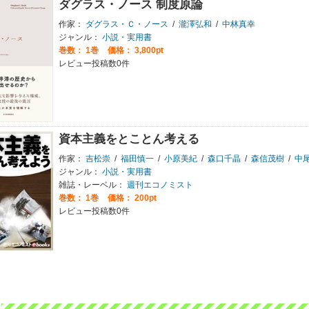
ダグラス・ノース 制度原論
作家：
ダグラス・Ｃ・ノース
/
瀧澤弘和
/
中林真幸
ジャンル：
小説・実用書
巻数：
1巻
価格： 3,800pt
レビュー投稿数0件
資本主義をとことん考える
作家：
吉松崇
/
福田慎一
/
小原美紀
/
森口千晶
/
森信茂樹
/
中
ジャンル：
小説・実用書
雑誌・レーベル：
週刊エコノミスト
巻数：
1巻
価格： 200pt
レビュー投稿数0件