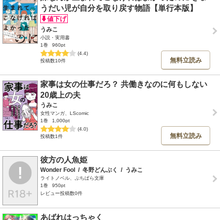
うだい児が自分を取り戻す物語【単行本版】
うみこ
小説・実用書
1巻
960pt
(4.4)
無料立読み
投稿数10件
家事は女の仕事だろ？ 共働きなのに何もしない
20歳上の夫
うみこ
女性マンガ、LScomic
1巻
1,000pt
(4.0)
無料立読み
投稿数1件
彼方の人魚姫
Wonder Fool
/
冬野どんぶく
/
うみこ
ライトノベル、ぷちぱら文庫
1巻
950pt
レビュー投稿数0件
あばれはっちゃく