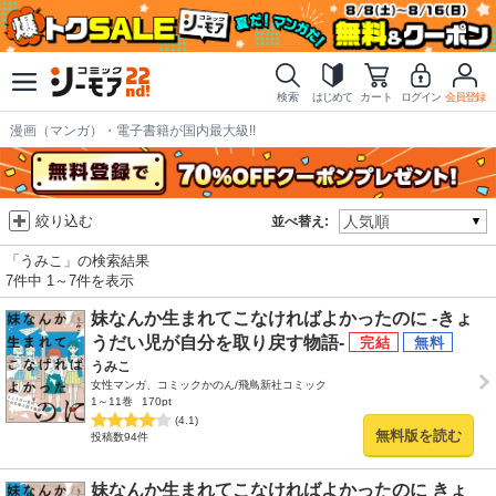
検索
はじめて
カート
ログイン
会員登録
漫画（マンガ）・電子書籍が国内最大級!!
絞り込む
並べ替え:
「うみこ」の検索結果
7件中 1～7件を表示
妹なんか生まれてこなければよかったのに -きょ
うだい児が自分を取り戻す物語-
うみこ
女性マンガ、コミックかのん/飛鳥新社コミック
1～11巻
170pt
(4.1)
無料版を読む
投稿数94件
妹なんか生まれてこなければよかったのに きょ