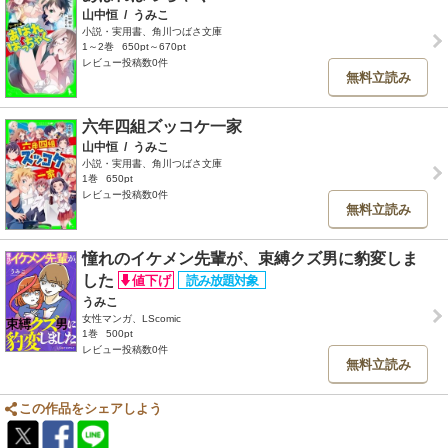
山中恒
/
うみこ
小説・実用書、角川つばさ文庫
1～2巻
650pt～670pt
レビュー投稿数0件
無料立読み
六年四組ズッコケ一家
山中恒
/
うみこ
小説・実用書、角川つばさ文庫
1巻
650pt
レビュー投稿数0件
無料立読み
憧れのイケメン先輩が、束縛クズ男に豹変しま
した
うみこ
女性マンガ、LScomic
1巻
500pt
レビュー投稿数0件
無料立読み
この作品をシェアしよう