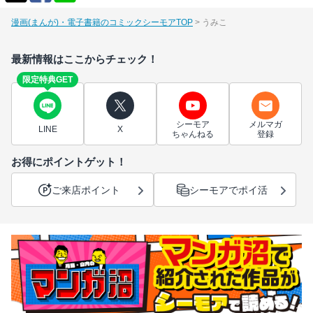
漫画(まんが)・電子書籍のコミックシーモアTOP
うみこ
最新情報はここからチェック！
限定特典GET
シーモア
メルマガ
LINE
X
ちゃんねる
登録
お得にポイントゲット！
ご来店ポイント
シーモアでポイ活