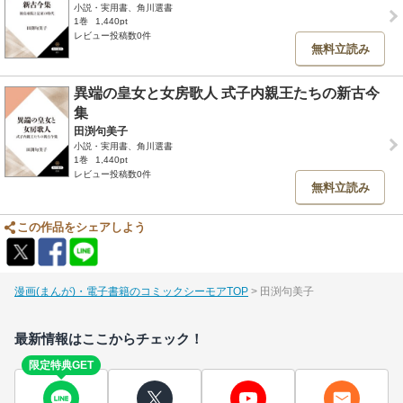
小説・実用書、角川選書
1巻
1,440pt
レビュー投稿数0件
無料立読み
異端の皇女と女房歌人 式子内親王たちの新古今
集
田渕句美子
小説・実用書、角川選書
1巻
1,440pt
レビュー投稿数0件
無料立読み
この作品をシェアしよう
漫画(まんが)・電子書籍のコミックシーモアTOP
田渕句美子
最新情報はここからチェック！
限定特典GET