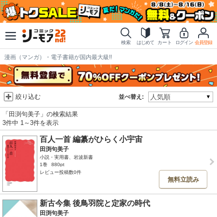
検索
はじめて
カート
ログイン
会員登録
漫画（マンガ）・電子書籍が国内最大級!!
絞り込む
並べ替え:
「田渕句美子」の検索結果
3件中 1～3件を表示
百人一首 編纂がひらく小宇宙
田渕句美子
小説・実用書、岩波新書
1巻
880pt
レビュー投稿数0件
無料立読み
新古今集 後鳥羽院と定家の時代
田渕句美子