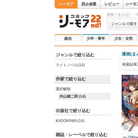
シーモア
読み放題
レビュー
シーモ
漫画（まんが）・
ジャンルで探す
総合
少年・青年
少女・女性
漫画(ま
ジャンルで絞り込む
検索結果1
ライトノベル(14)
作家で絞り込む
選択解除
内山靖二郎 (14)
出版社で絞り込む
KADOKAWA (14)
雑誌・レーベルで絞り込む