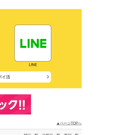
LINE
ポイ活
▲ページTOPへ