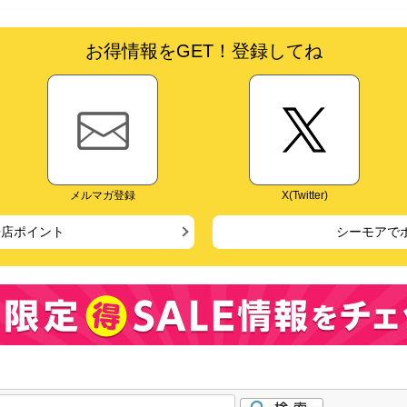
お得情報をGET！登録してね
メルマガ登録
X(Twitter)
来店ポイント
シーモアで