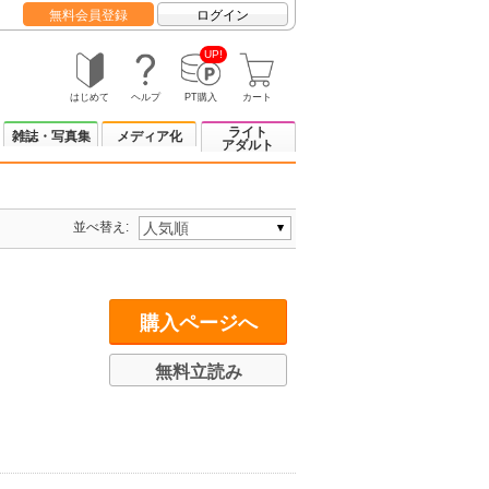
無料会員登録
ログイン
UP!
はじめて
ヘルプ
PT購入
カート
ライト
雑誌・写真集
メディア化
アダルト
並べ替え:
購入ページへ
無料立読み