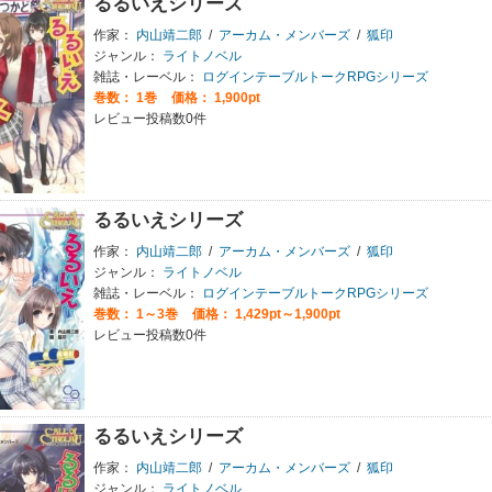
るるいえシリーズ
作家：
内山靖二郎
/
アーカム・メンバーズ
/
狐印
ジャンル：
ライトノベル
雑誌・レーベル：
ログインテーブルトークRPGシリーズ
巻数：
1巻
価格： 1,900pt
レビュー投稿数0件
るるいえシリーズ
作家：
内山靖二郎
/
アーカム・メンバーズ
/
狐印
ジャンル：
ライトノベル
雑誌・レーベル：
ログインテーブルトークRPGシリーズ
巻数：
1～3巻
価格： 1,429pt～1,900pt
レビュー投稿数0件
るるいえシリーズ
作家：
内山靖二郎
/
アーカム・メンバーズ
/
狐印
ジャンル：
ライトノベル