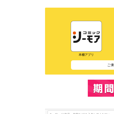
本棚アプリ
ご