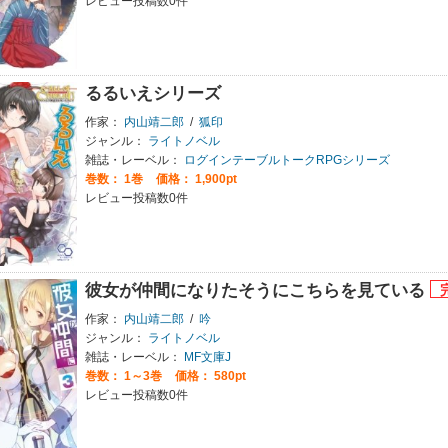
レビュー投稿数0件
るるいえシリーズ
作家：
内山靖二郎
/
狐印
ジャンル：
ライトノベル
雑誌・レーベル：
ログインテーブルトークRPGシリーズ
巻数：
1巻
価格： 1,900pt
レビュー投稿数0件
彼女が仲間になりたそうにこちらを見ている
作家：
内山靖二郎
/
吟
ジャンル：
ライトノベル
雑誌・レーベル：
MF文庫J
巻数：
1～3巻
価格： 580pt
レビュー投稿数0件