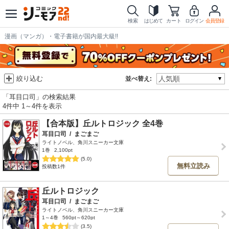
検索
はじめて
カート
ログイン
会員登録
漫画（マンガ）・電子書籍が国内最大級!!
絞り込む
並べ替え:
「耳目口司」の検索結果
4件中 1～4件を表示
【合本版】丘ルトロジック 全4巻
耳目口司
/
まごまご
ライトノベル、角川スニーカー文庫
1巻
2,100pt
(5.0)
無料立読み
投稿数1件
丘ルトロジック
耳目口司
/
まごまご
ライトノベル、角川スニーカー文庫
1～4巻
560pt～620pt
(3.5)