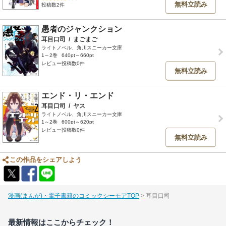
無料立読み
投稿数2件
愚者のジャンクション
耳目口司
/
まごまご
ライトノベル、角川スニーカー文庫
1～2巻
640pt～660pt
レビュー投稿数0件
無料立読み
エンド・リ・エンド
耳目口司
/
ヤス
ライトノベル、角川スニーカー文庫
1～2巻
600pt～620pt
レビュー投稿数0件
無料立読み
この作品をシェアしよう
漫画(まんが)・電子書籍のコミックシーモアTOP
耳目口司
最新情報はここからチェック！