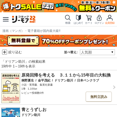
検索
はじめて
カート
ログイン
会員登録
漫画（マンガ）・電子書籍が国内最大級!!
絞り込む
並べ替え:
「ドリアン助川」の検索結果
19件中 1～19件を表示
原発回帰を考える ３.１１から15年目の大転換
桐野夏生
/
金平茂紀
/
ドリアン助川
/
日本ペンクラブ
小説・実用書、集英社新書
1巻
1,100pt
レビュー投稿数0件
無料立読み
青とうずしお
ドリアン助川