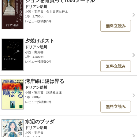
ジョンを背負って7000メートル
ドリアン助川
小説・実用書、角川書店単行本
1巻
1,700pt
レビュー投稿数0件
無料立読み
夕焼けポスト
ドリアン助川
小説・実用書
1巻
1,400pt
レビュー投稿数0件
無料立読み
湾岸線に陽は昇る
ドリアン助川
小説・実用書、講談社文庫
1巻
600pt
レビュー投稿数0件
無料立読み
水辺のブッダ
ドリアン助川
小説・実用書