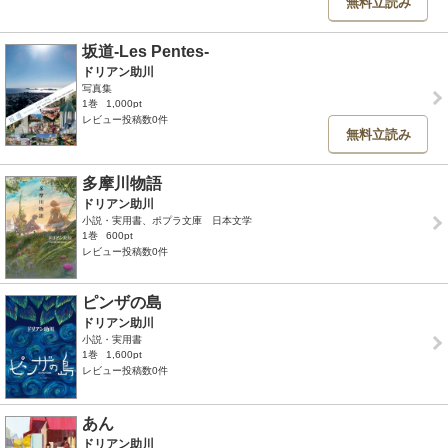
無料立読み
坂道-Les Pentes-
ドリアン助川
写真集
1巻
1,000pt
レビュー投稿数0件
無料立読み
多摩川物語
ドリアン助川
小説・実用書、ポプラ文庫 日本文学
1巻
600pt
レビュー投稿数0件
ピンザの島
ドリアン助川
小説・実用書
1巻
1,600pt
レビュー投稿数0件
あん
ドリアン助川