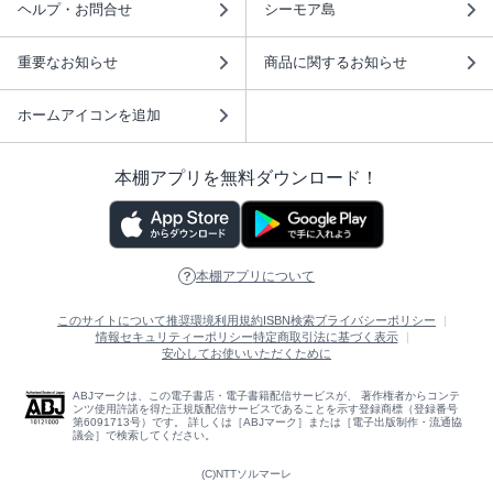
ヘルプ・お問合せ
シーモア島
重要なお知らせ
商品に関するお知らせ
ホームアイコンを追加
本棚アプリを無料ダウンロード！
本棚アプリについて
このサイトについて
推奨環境
利用規約
ISBN検索
プライバシーポリシー
情報セキュリティーポリシー
特定商取引法に基づく表示
安心してお使いいただくために
ABJマークは、この電子書店・電子書籍配信サービスが、 著作権者からコンテ
ンツ使用許諾を得た正規版配信サービスであることを示す登録商標（登録番号
第6091713号）です。 詳しくは［ABJマーク］または［電子出版制作・流通協
議会］で検索してください。
(C)NTTソルマーレ