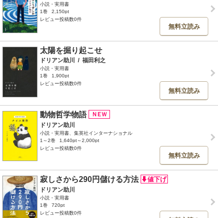
小説・実用書
1巻
2,150pt
レビュー投稿数0件
無料立読み
太陽を掘り起こせ
ドリアン助川
/
福田利之
小説・実用書
1巻
1,900pt
レビュー投稿数0件
無料立読み
動物哲学物語
ドリアン助川
小説・実用書、集英社インターナショナル
1～2巻
1,640pt～2,000pt
レビュー投稿数0件
無料立読み
寂しさから290円儲ける方法
ドリアン助川
小説・実用書
1巻
720pt
レビュー投稿数0件