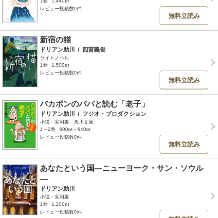
1巻
1,440pt
レビュー投稿数0件
無料立読み
新宿の猫
ドリアン助川
/
四宮義俊
ライトノベル
1巻
1,500pt
レビュー投稿数0件
無料立読み
バカボンのパパと読む「老子」
ドリアン助川
/
フジオ・プロダクション
小説・実用書、角川文庫
1～2巻
600pt～640pt
レビュー投稿数0件
無料立読み
あなたという国―ニューヨーク・サン・ソウル
―
ドリアン助川
小説・実用書
1巻
1,200pt
レビュー投稿数0件