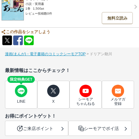
小説・実用書
1巻
1,500pt
レビュー投稿数0件
無料立読み
この作品をシェアしよう
漫画(まんが)・電子書籍のコミックシーモアTOP
ドリアン助川
最新情報はここからチェック！
限定特典GET
シーモア
メルマガ
LINE
X
ちゃんねる
登録
お得にポイントゲット！
ご来店ポイント
シーモアでポイ活