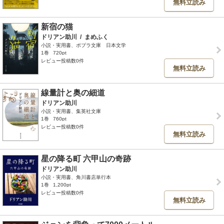
無料立読み
新宿の猫
ドリアン助川
/
まめふく
小説・実用書、ポプラ文庫 日本文学
1巻
720pt
レビュー投稿数0件
無料立読み
線量計と奥の細道
ドリアン助川
小説・実用書、集英社文庫
1巻
760pt
レビュー投稿数0件
無料立読み
星の降る町 六甲山の奇跡
ドリアン助川
小説・実用書、角川書店単行本
1巻
1,200pt
レビュー投稿数0件
無料立読み