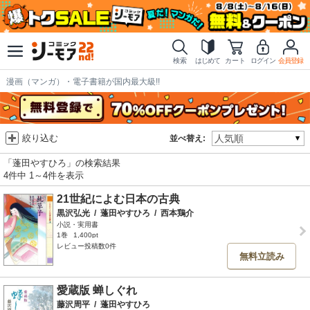
検索
はじめて
カート
ログイン
会員登録
漫画（マンガ）・電子書籍が国内最大級!!
絞り込む
並べ替え:
「蓬田やすひろ」の検索結果
4件中 1～4件を表示
21世紀によむ日本の古典
黒沢弘光
/
蓬田やすひろ
/
西本鶏介
小説・実用書
1巻
1,400pt
レビュー投稿数0件
無料立読み
愛蔵版 蝉しぐれ
藤沢周平
/
蓬田やすひろ