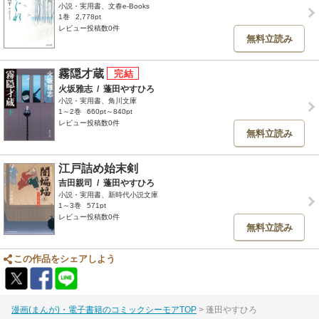
小説・実用書、文春e-Books
1巻
2,778pt
レビュー投稿数0件
無料立読み
霧隠才蔵
火坂雅志
/
蓬田やすひろ
小説・実用書、角川文庫
1～2巻
660pt～840pt
レビュー投稿数0件
無料立読み
江戸詰め始末剣
吉田親司
/
蓬田やすひろ
小説・実用書、新時代小説文庫
1～3巻
571pt
レビュー投稿数0件
無料立読み
この作品をシェアしよう
漫画(まんが)・電子書籍のコミックシーモアTOP
蓬田やすひろ