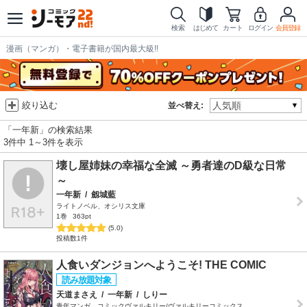
検索
はじめて
カート
ログイン
会員登録
漫画（マンガ）・電子書籍が国内最大級!!
絞り込む
並べ替え:
「一年新」の検索結果
3件中 1～3件を表示
壊し屋姉妹の幸福な全滅 ～勇者達のD級な日常
～
一年新
/
劔城藍
ライトノベル、オシリス文庫
1巻
363pt
(5.0)
投稿数1件
人食いダンジョンへようこそ! THE COMIC
天道まさえ
/
一年新
/
しりー
青年マンガ、コミックヴァルキリー/ヴァルキリーコミックス