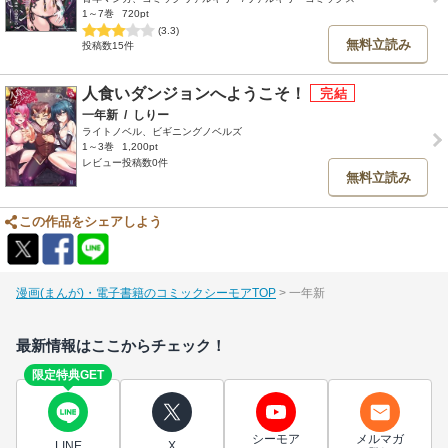
1～7巻
720pt
(3.3)
無料立読み
投稿数15件
人食いダンジョンへようこそ！
一年新
/
しりー
ライトノベル、ビギニングノベルズ
1～3巻
1,200pt
レビュー投稿数0件
無料立読み
この作品をシェアしよう
漫画(まんが)・電子書籍のコミックシーモアTOP
一年新
最新情報はここからチェック！
限定特典GET
シーモア
メルマガ
LINE
X