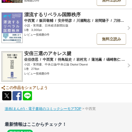
無料立読み
投稿数20件
漂流するリベラル国際秩序
中西寛
/
飯田敬輔
/
安井明彦
/
川瀬剛志
/
岩間陽子
/
刀祢館久雄
小説・実用書、日本経済新聞出版
1巻
3,000pt
レビュー投稿数0件
無料立読み
安倍三選のアキレス腱
佐伯啓思
/
中西寛
/
待鳥聡史
/
岩村充
/
蓮池薫
/
礒崎敦仁
/
道下
小説・実用書、中央公論/中央公論 Digital Digest
1巻
278pt
レビュー投稿数0件
この作品をシェアしよう
漫画(まんが)・電子書籍のコミックシーモアTOP
中西寛
最新情報はここからチェック！