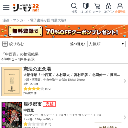
検索
はじめて
カート
ログイン
会員登録
漫画（マンガ）・電子書籍が国内最大級!!
絞り込む
並べ替え:
「中西寛」の検索結果
4件中 1～4件を表示
憲法の正念場
大沼保昭
/
中西寛
/
木村草太
/
高村正彦
/
北岡伸一
/
篠田英朗
/
小説・実用書、中央公論/中央公論 Digital Digest
1巻
278pt
(4.0)
投稿数1件
服従都市
中西寛
少年マンガ、サンデーうぇぶりコミックス/サンデーうぇぶり
1～4巻
630pt～690pt
(1.3)