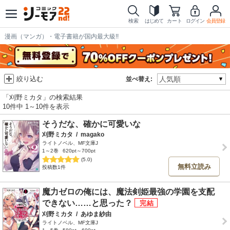
検索
はじめて
カート
ログイン
会員登録
漫画（マンガ）・電子書籍が国内最大級!!
絞り込む
並べ替え:
「刈野ミカタ」の検索結果
10件中 1～10件を表示
そうだな、確かに可愛いな
刈野ミカタ
/
magako
ライトノベル、MF文庫J
1～2巻
620pt～700pt
(5.0)
無料立読み
投稿数1件
魔力ゼロの俺には、魔法剣姫最強の学園を支配
できない……と思った？
刈野ミカタ
/
あゆま紗由
ライトノベル、MF文庫J