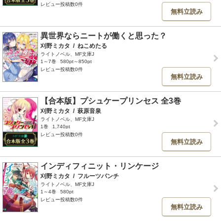
レビュー投稿数0件
無料立読み
異世界ならニートが働くと思った？
刈野ミカタ
/
ねこめたる
ライトノベル、MF文庫J
1～7巻
580pt～850pt
レビュー投稿数0件
無料立読み
【合本版】プシュケープリンセス 全3巻
刈野ミカタ
/
萩原音泉
ライトノベル、MF文庫J
1巻
1,740pt
レビュー投稿数0件
無料立読み
インディフィニット・リンケージ
刈野ミカタ
/
フルーツパンチ
ライトノベル、MF文庫J
1～4巻
580pt
レビュー投稿数0件
無料立読み