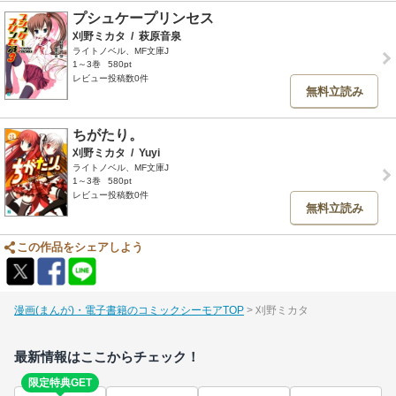
プシュケープリンセス
刈野ミカタ
/
萩原音泉
ライトノベル、MF文庫J
1～3巻
580pt
レビュー投稿数0件
無料立読み
ちがたり。
刈野ミカタ
/
Yuyi
ライトノベル、MF文庫J
1～3巻
580pt
レビュー投稿数0件
無料立読み
この作品をシェアしよう
漫画(まんが)・電子書籍のコミックシーモアTOP
刈野ミカタ
最新情報はここからチェック！
限定特典GET