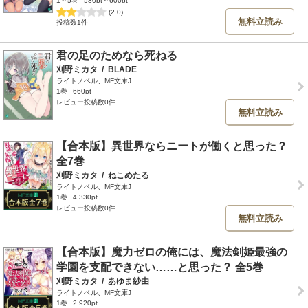
1～5巻
580pt～600pt
(2.0)
無料立読み
投稿数1件
君の足のためなら死ねる
刈野ミカタ
/
BLADE
ライトノベル、MF文庫J
1巻
660pt
レビュー投稿数0件
無料立読み
【合本版】異世界ならニートが働くと思った？
全7巻
刈野ミカタ
/
ねこめたる
ライトノベル、MF文庫J
1巻
4,330pt
レビュー投稿数0件
無料立読み
【合本版】魔力ゼロの俺には、魔法剣姫最強の
学園を支配できない……と思った？ 全5巻
刈野ミカタ
/
あゆま紗由
ライトノベル、MF文庫J
1巻
2,920pt