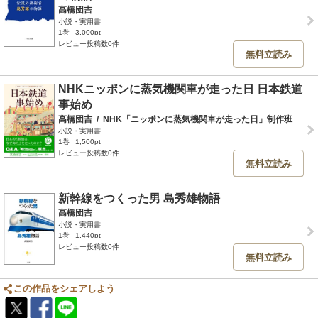
高橋団吉
小説・実用書
1巻
3,000pt
レビュー投稿数0件
無料立読み
NHKニッポンに蒸気機関車が走った日 日本鉄道
事始め
高橋団吉
/
NHK「ニッポンに蒸気機関車が走った日」制作班
小説・実用書
1巻
1,500pt
レビュー投稿数0件
無料立読み
新幹線をつくった男 島秀雄物語
高橋団吉
小説・実用書
1巻
1,440pt
レビュー投稿数0件
無料立読み
この作品をシェアしよう