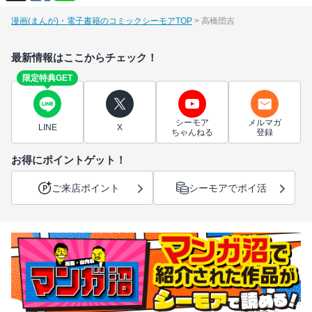
漫画(まんが)・電子書籍のコミックシーモアTOP
高橋団吉
最新情報はここからチェック！
限定特典GET
シーモア
メルマガ
LINE
X
ちゃんねる
登録
お得にポイントゲット！
ご来店ポイント
シーモアでポイ活