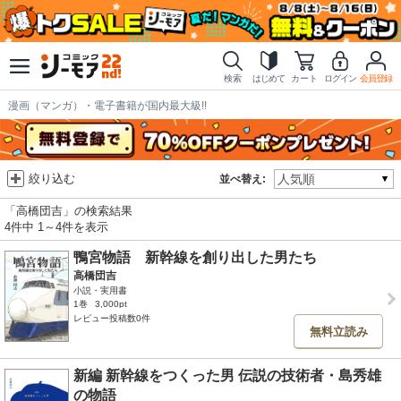
検索
はじめて
カート
ログイン
会員登録
漫画（マンガ）・電子書籍が国内最大級!!
絞り込む
並べ替え:
「高橋団吉」の検索結果
4件中 1～4件を表示
鴨宮物語 新幹線を創り出した男たち
高橋団吉
小説・実用書
1巻
3,000pt
レビュー投稿数0件
無料立読み
新編 新幹線をつくった男 伝説の技術者・島秀雄
の物語