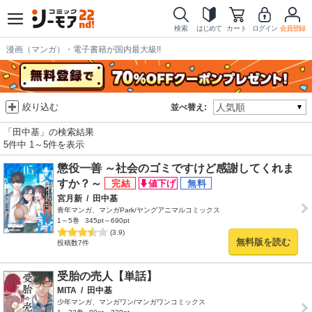
検索
はじめて
カート
ログイン
会員登録
漫画（マンガ）・電子書籍が国内最大級!!
絞り込む
並べ替え:
「田中基」の検索結果
5件中 1～5件を表示
懲役一善 ～社会のゴミですけど感謝してくれま
すか？～
宮月新
/
田中基
青年マンガ、マンガPark/ヤングアニマルコミックス
1～5巻
345pt～690pt
(3.9)
無料版を読む
投稿数7件
受胎の売人【単話】
MITA
/
田中基
少年マンガ、マンガワン/マンガワンコミックス