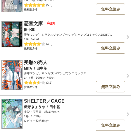
1～32巻
80pt～320pt
(5.0)
無料立読み
投稿数1件
悪童文庫
田中基
青年マンガ、ミラクルジャンプ/ヤングジャンプコミックスDIGITAL
1巻
570pt
(4.0)
無料立読み
投稿数1件
受胎の売人
MITA
/
田中基
少年マンガ、マンガワン/マンガワンコミックス
1～4巻
690pt～740pt
(3.5)
無料立読み
投稿数2件
SHELTER／CAGE
織守きょうや
/
田中基
小説・実用書、講談社BOX
1巻
1,050pt
レビュー投稿数0件
無料立読み