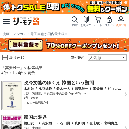
検索
はじめて
カート
ログイン
会員登録
漫画（マンガ）・電子書籍が国内最大級!!
絞り込む
並べ替え:
「高安雄一」の検索結果
4件中 1～4件を表示
政冷文熱のゆくえ 韓国という難問
木村幹
/
浅羽祐樹
/
鈴木一人
/
高安雄一
/
李栄薫
/
ピョン・ヘヨン
小説・実用書、中央公論/中央公論 Digital Digest
1巻
300pt
レビュー投稿数0件
韓国の限界
桐山友一
/
高安雄一
/
石田賢
/
真田明
/
金志敏
/
宮嶋貴之
/
向山
小説・実用書