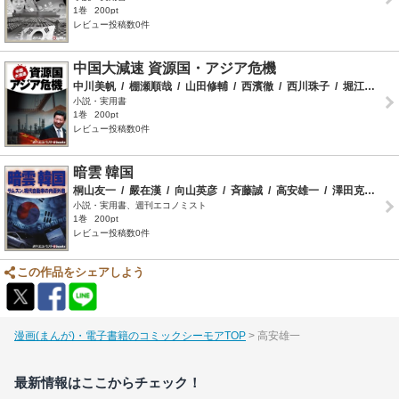
1巻
200pt
レビュー投稿数0件
中国大減速 資源国・アジア危機
中川美帆
/
棚瀬順哉
/
山田修輔
/
西濱徹
/
西川珠子
/
堀江正人
/
小説・実用書
1巻
200pt
レビュー投稿数0件
暗雲 韓国
桐山友一
/
嚴在漢
/
向山英彦
/
斉藤誠
/
高安雄一
/
澤田克己
/
趙
小説・実用書、週刊エコノミスト
1巻
200pt
レビュー投稿数0件
この作品をシェアしよう
漫画(まんが)・電子書籍のコミックシーモアTOP
高安雄一
最新情報はここからチェック！