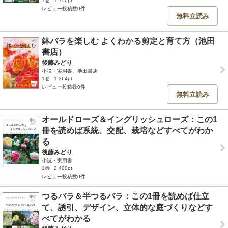
1巻
1,750pt
レビュー投稿数0件
無料立読み
鉢バラを楽しむ よくわかる剪定と育て方（池田
書店）
後藤みどり
小説・実用書、池田書店
1巻
1,364pt
レビュー投稿数0件
無料立読み
オールドローズ＆イングリッシュローズ：この1
冊を読めば系統、交配、栽培などすべてがわか
る
後藤みどり
小説・実用書
1巻
2,400pt
レビュー投稿数0件
つるバラ＆半つるバラ：この1冊を読めば仕立
て、誘引、デザイン、立体的な庭づくりなどす
べてがわかる