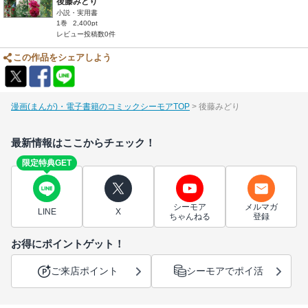
後藤みどり
小説・実用書
1巻
2,400pt
レビュー投稿数0件
この作品をシェアしよう
漫画(まんが)・電子書籍のコミックシーモアTOP
後藤みどり
最新情報はここからチェック！
限定特典GET
シーモア
メルマガ
LINE
X
ちゃんねる
登録
お得にポイントゲット！
ご来店ポイント
シーモアでポイ活