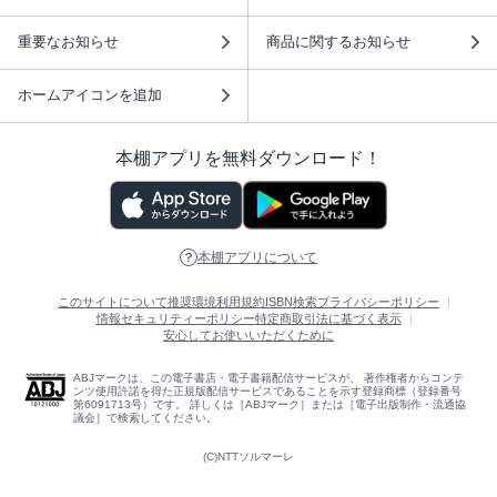
重要なお知らせ
商品に関するお知らせ
ホームアイコンを追加
本棚アプリを無料ダウンロード！
本棚アプリについて
このサイトについて
推奨環境
利用規約
ISBN検索
プライバシーポリシー
情報セキュリティーポリシー
特定商取引法に基づく表示
安心してお使いいただくために
ABJマークは、この電子書店・電子書籍配信サービスが、 著作権者からコンテ
ンツ使用許諾を得た正規版配信サービスであることを示す登録商標（登録番号
第6091713号）です。 詳しくは［ABJマーク］または［電子出版制作・流通協
議会］で検索してください。
(C)NTTソルマーレ