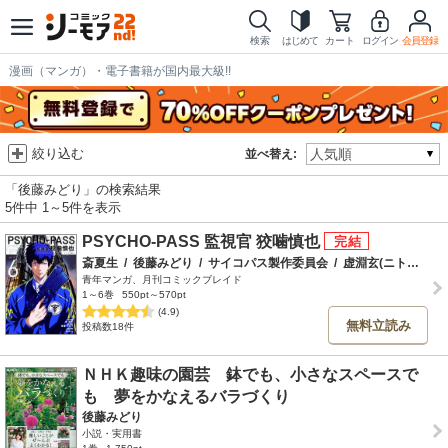
検索
はじめて
カート
ログイン
会員登録
漫画（マンガ）・電子書籍が国内最大級!!
絞り込む
並べ替え:
「後藤みどり」の検索結果
5件中 1～5件を表示
PSYCHO-PASS 監視官 狡噛慎也
斎夏生
/
後藤みどり
/
サイコパス製作委員会
/
虚淵玄(ニトロプラス)
青年マンガ、月刊コミックブレイド
1～6巻
550pt～570pt
(4.9)
無料立読み
投稿数18件
ＮＨＫ趣味の園芸 鉢でも、小さなスペースで
も 夢をかなえるバラづくり
後藤みどり
小説・実用書