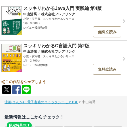
スッキリわかるJava入門 実践編 第4版
中山清喬
/
株式会社フレアリンク
小説・実用書、スッキリわかるシリーズ
1巻
3,000pt
レビュー投稿数0件
無料立読み
スッキリわかるC言語入門 第2版
中山清喬
/
株式会社フレアリンク
小説・実用書、スッキリわかるシリーズ
1巻
2,700pt
レビュー投稿数0件
無料立読み
この作品をシェアしよう
漫画(まんが)・電子書籍のコミックシーモアTOP
中山清喬
最新情報はここからチェック！
限定特典GET