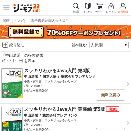
検索
はじめて
カート
ログイン
会員登録
漫画（マンガ）・電子書籍が国内最大級!!
絞り込む
並べ替え:
「中山清喬」の検索結果
7件中 1～7件を表示
スッキリわかるJava入門 第4版
中山清喬
/
国本大悟
/
株式会社フレアリンク
小説・実用書、スッキリわかるシリーズ
1巻
2,700pt
レビュー投稿数0件
無料立読み
スッキリわかるJava入門 実践編 第5版
中山清喬
/
株式会社フレアリンク
小説・実用書、スッキリわかるシリーズ
1巻
3,000pt
レビュー投稿数0件