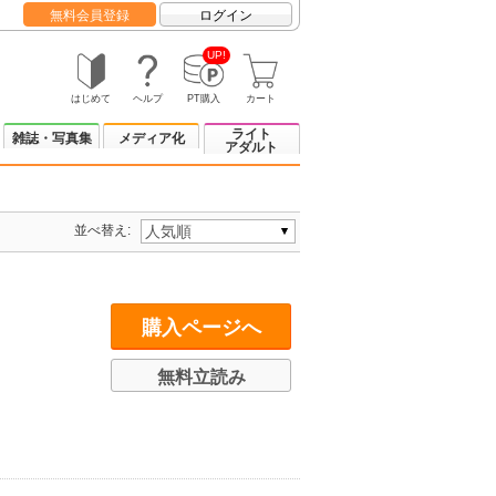
無料会員登録
ログイン
UP!
はじめて
ヘルプ
PT購入
カート
ライト
雑誌・写真集
メディア化
アダルト
並べ替え:
購入ページへ
無料立読み