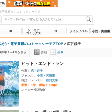
ア島
電子書籍ならコミックシーモア！
シーモア
BL
TL
ライトノベル
小説・実用書
コミックス
んが)・電子書籍のコミックシーモアTOP
>
広谷鏡子
4件中 1～4件を表示
詳細
画像
ヒット・エンド・ラン
作家：
広谷鏡子
ジャンル：
小説・実用書
雑誌・レーベル：
徳間文庫
巻数：
1巻
価格： 650pt
レビュー投稿数0件