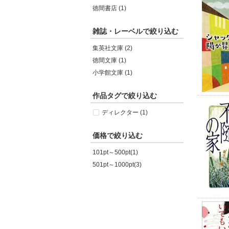
徳間書店 (1)
雑誌・レーベルで絞り込む
集英社文庫 (2)
徳間文庫 (1)
小学館文庫 (1)
作品タグで絞り込む
ディレクター (1)
価格で絞り込む
101pt～500pt(1)
501pt～1000pt(3)