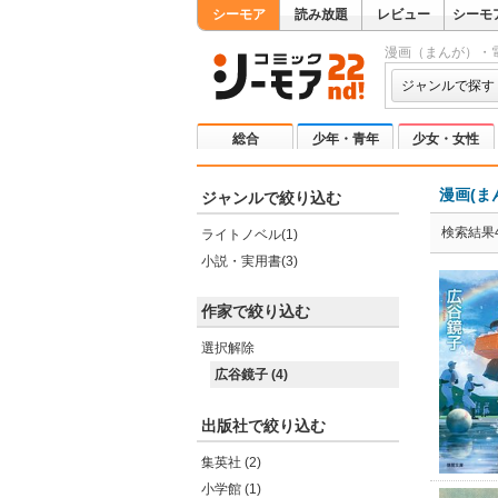
シーモア
読み放題
レビュー
シーモ
漫画（まんが）・
ジャンルで探す
総合
少年・青年
少女・女性
漫画(ま
ジャンルで絞り込む
検索結果
ライトノベル(1)
小説・実用書(3)
作家で絞り込む
選択解除
広谷鏡子 (4)
出版社で絞り込む
集英社 (2)
小学館 (1)