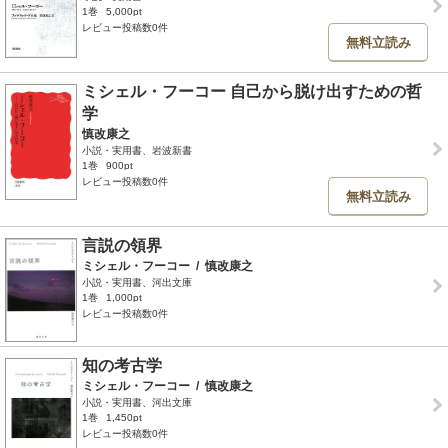
1巻
5,000pt
レビュー投稿数0件
無料立読み
ミシェル・フーコー 自己から脱け出すための哲
学
慎改康之
小説・実用書、岩波新書
1巻
900pt
レビュー投稿数0件
無料立読み
言説の領界
ミシェル・フーコー
/
慎改康之
小説・実用書、河出文庫
1巻
1,000pt
レビュー投稿数0件
知の考古学
ミシェル・フーコー
/
慎改康之
小説・実用書、河出文庫
1巻
1,450pt
レビュー投稿数0件