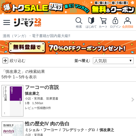
検索
はじめて
カート
ログイン
会員登録
漫画（マンガ）・電子書籍が国内最大級!!
絞り込む
並べ替え:
「慎改康之」の検索結果
5件中 1～5件を表示
フーコーの言説
慎改康之
小説・実用書、筑摩選書
1巻
1,560pt
レビュー投稿数0件
性の歴史IV 肉の告白
ミシェル・フーコー
/
フレデリック・グロ
/
慎改康之
小説・実用書