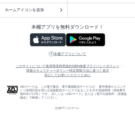
ホームアイコンを追加
本棚アプリを無料ダウンロード！
本棚アプリについて
このサイトについて
推奨環境
利用規約
ISBN検索
プライバシーポリシー
情報セキュリティーポリシー
特定商取引法に基づく表示
安心してお使いいただくために
ABJマークは、この電子書店・電子書籍配信サービスが、 著作権者からコンテ
ンツ使用許諾を得た正規版配信サービスであることを示す登録商標（登録番号
第6091713号）です。 詳しくは［ABJマーク］または［電子出版制作・流通協
議会］で検索してください。
(C)NTTソルマーレ