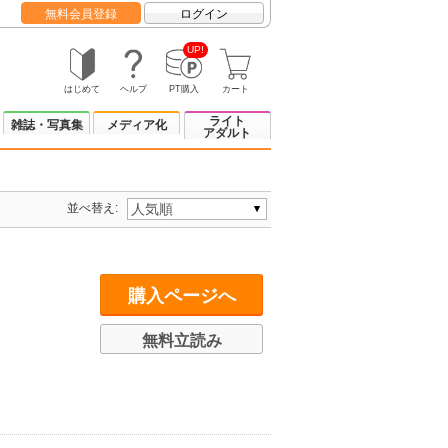
無料会員登録
ログイン
UP!
はじめて
ヘルプ
PT購入
カート
ライト
雑誌・写真集
メディア化
アダルト
並べ替え:
購入ページへ
無料立読み