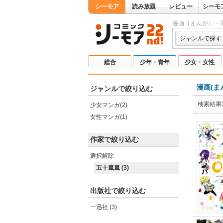
シーモア
読み放題
レビュー
シーモ
漫画（まんが）・
ジャンルで探す
総合
少年・青年
少女・女性
漫画(ま
ジャンルで絞り込む
検索結果
少女マンガ(2)
女性マンガ(1)
作家で絞り込む
選択解除
五十嵐嵐 (3)
出版社で絞り込む
一迅社 (3)