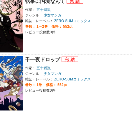
執事に国境なんて
作家：
五十嵐嵐
ジャンル：
少女マンガ
雑誌・レーベル：
ZERO-SUMコミックス
巻数：
1～2巻
価格： 552pt
レビュー投稿数0件
千一夜ドロップ
作家：
五十嵐嵐
ジャンル：
少女マンガ
雑誌・レーベル：
ZERO-SUMコミックス
巻数：
1巻
価格： 552pt
レビュー投稿数0件