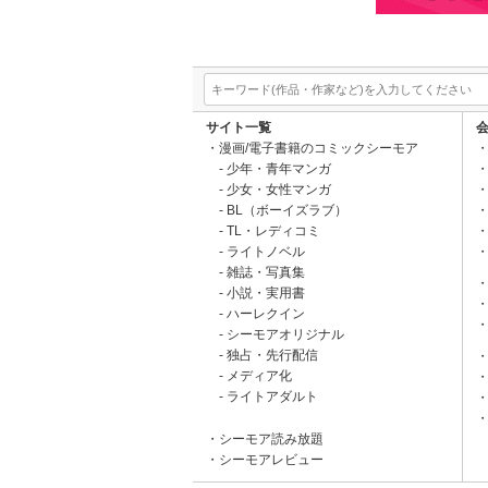
サイト一覧
漫画/電子書籍のコミックシーモア
少年・青年マンガ
少女・女性マンガ
BL（ボーイズラブ）
TL・レディコミ
ライトノベル
雑誌・写真集
小説・実用書
ハーレクイン
シーモアオリジナル
独占・先行配信
メディア化
ライトアダルト
シーモア読み放題
シーモアレビュー