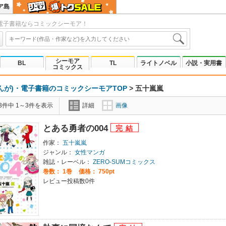
ア島
電子書籍ならコミックシーモア！
シーモア
BL
TL
ライトノベル
小説・実用書
コミックス
んが)・電子書籍のコミックシーモアTOP
>
五十嵐嵐
3件中 1～3件を表示
詳細
画像
とある勇者の004
作家：
五十嵐嵐
ジャンル：
女性マンガ
雑誌・レーベル：
ZERO-SUMコミックス
巻数：
1巻
価格： 750pt
レビュー投稿数0件