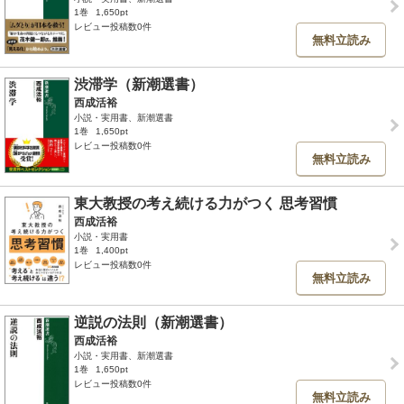
1巻
1,650pt
レビュー投稿数0件
無料立読み
渋滞学（新潮選書）
西成活裕
小説・実用書、新潮選書
1巻
1,650pt
レビュー投稿数0件
無料立読み
東大教授の考え続ける力がつく 思考習慣
西成活裕
小説・実用書
1巻
1,400pt
レビュー投稿数0件
無料立読み
逆説の法則（新潮選書）
西成活裕
小説・実用書、新潮選書
1巻
1,650pt
レビュー投稿数0件
無料立読み