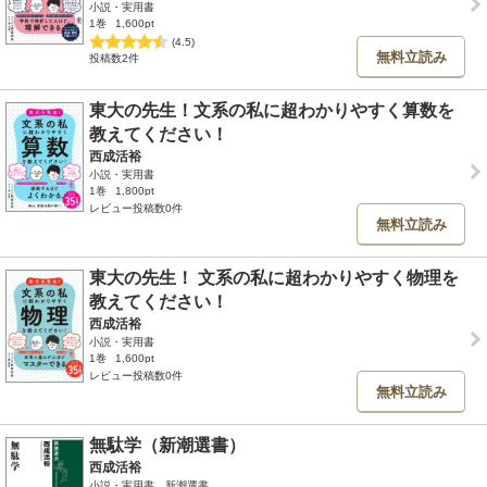
小説・実用書
1巻
1,600pt
(4.5)
無料立読み
投稿数2件
東大の先生！文系の私に超わかりやすく算数を
教えてください！
西成活裕
小説・実用書
1巻
1,800pt
レビュー投稿数0件
無料立読み
東大の先生！ 文系の私に超わかりやすく物理を
教えてください！
西成活裕
小説・実用書
1巻
1,600pt
レビュー投稿数0件
無料立読み
無駄学（新潮選書）
西成活裕
小説・実用書、新潮選書