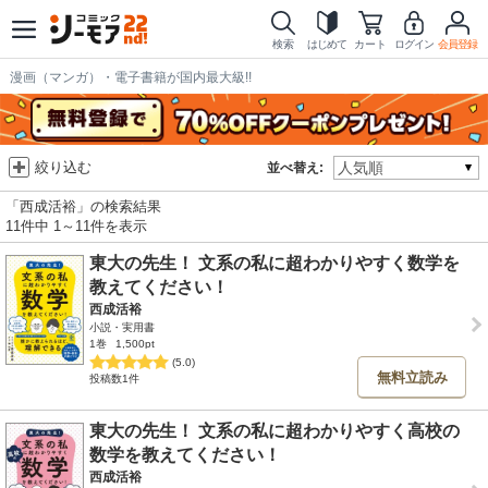
検索
はじめて
カート
ログイン
会員登録
漫画（マンガ）・電子書籍が国内最大級!!
絞り込む
並べ替え:
「西成活裕」の検索結果
11件中 1～11件を表示
東大の先生！ 文系の私に超わかりやすく数学を
教えてください！
西成活裕
小説・実用書
1巻
1,500pt
(5.0)
無料立読み
投稿数1件
東大の先生！ 文系の私に超わかりやすく高校の
数学を教えてください！
西成活裕