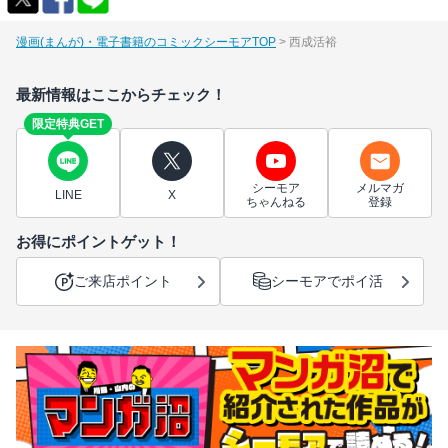
漫画(まんが)・電子書籍のコミックシーモアTOP
西成活裕
最新情報はここからチェック！
限定特典GET
シーモア
メルマガ
LINE
X
ちゃんねる
登録
お得にポイントゲット！
ご来店ポイント
シーモアでポイ活